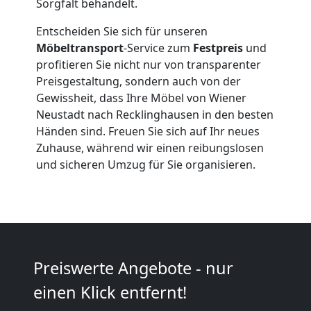
Expressumzug
Sorgfalt behandelt.
Entscheiden Sie sich für unseren
Wiener
Möbeltransport
-Service zum
Festpreis
und
profitieren Sie nicht nur von transparenter
Neustadt
Preisgestaltung, sondern auch von der
Gewissheit, dass Ihre Möbel von Wiener
Neustadt nach Recklinghausen in den besten
Tragehilfe
Händen sind. Freuen Sie sich auf Ihr neues
Zuhause, während wir einen reibungslosen
Wiener
und sicheren Umzug für Sie organisieren.
Neustadt
Kleiner
Preiswerte Angebote - nur
Umzug
einen Klick entfernt!