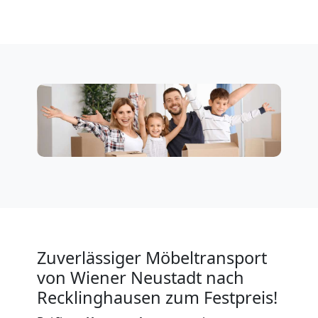
Neustadt
Privatumzug
Wiener
Neustadt
Tresortransport
in
Wiener
Zuverlässiger Möbeltransport
von Wiener Neustadt nach
Neustadt
Recklinghausen zum Festpreis!