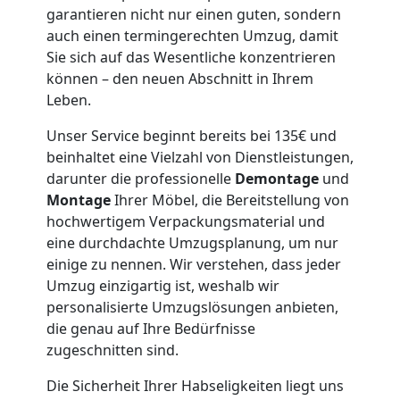
Wiener
garantieren nicht nur einen guten, sondern
auch einen termingerechten Umzug, damit
Neustadt
Sie sich auf das Wesentliche konzentrieren
können – den neuen Abschnitt in Ihrem
Leben.
Möbeltaxi
Unser Service beginnt bereits bei 135€ und
beinhaltet eine Vielzahl von Dienstleistungen,
Wiener
darunter die professionelle
Demontage
und
Montage
Ihrer Möbel, die Bereitstellung von
Neustadt
hochwertigem Verpackungsmaterial und
eine durchdachte Umzugsplanung, um nur
einige zu nennen. Wir verstehen, dass jeder
Kleintransport
Umzug einzigartig ist, weshalb wir
personalisierte Umzugslösungen anbieten,
Wiener
die genau auf Ihre Bedürfnisse
zugeschnitten sind.
Neustadt
Die Sicherheit Ihrer Habseligkeiten liegt uns