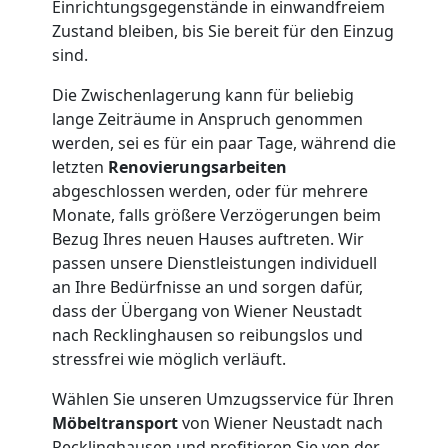
Qualitäts-
Einrichtungsgegenstände in einwandfreiem
Zustand bleiben, bis Sie bereit für den Einzug
Umzüge
sind.
Die Zwischenlagerung kann für beliebig
Wiener
lange Zeiträume in Anspruch genommen
werden, sei es für ein paar Tage, während die
Neustadt
letzten
Renovierungsarbeiten
abgeschlossen werden, oder für mehrere
Monate, falls größere Verzögerungen beim
Vereinsumzug
Bezug Ihres neuen Hauses auftreten. Wir
passen unsere Dienstleistungen individuell
Wiener
an Ihre Bedürfnisse an und sorgen dafür,
dass der Übergang von Wiener Neustadt
nach Recklinghausen so reibungslos und
Neustadt
stressfrei wie möglich verläuft.
Wählen Sie unseren Umzugsservice für Ihren
Anfrage
Möbeltransport
von Wiener Neustadt nach
Recklinghausen und profitieren Sie von der