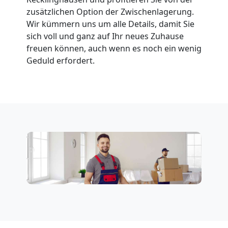
zusätzlichen Option der Zwischenlagerung.
Möbeltransport
Wir kümmern uns um alle Details, damit Sie
sich voll und ganz auf Ihr neues Zuhause
National
freuen können, auch wenn es noch ein wenig
Geduld erfordert.
Möbeltransport
International
Beiladung
National
Beiladung