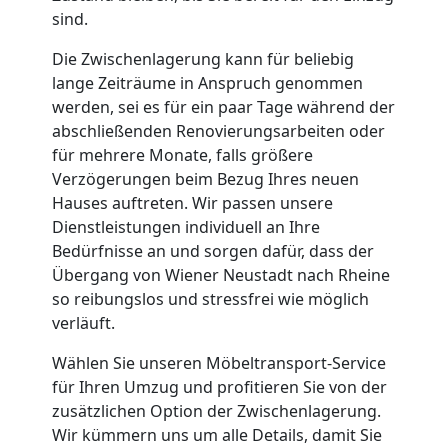
Qualitäts-
sind.
Umzüge
Die Zwischenlagerung kann für beliebig
lange Zeiträume in Anspruch genommen
Wiener
werden, sei es für ein paar Tage während der
abschließenden Renovierungsarbeiten oder
Neustadt
für mehrere Monate, falls größere
Verzögerungen beim Bezug Ihres neuen
Hauses auftreten. Wir passen unsere
Vereinsumzug
Dienstleistungen individuell an Ihre
Bedürfnisse an und sorgen dafür, dass der
Wiener
Übergang von Wiener Neustadt nach Rheine
so reibungslos und stressfrei wie möglich
verläuft.
Neustadt
Wählen Sie unseren Möbeltransport-Service
für Ihren Umzug und profitieren Sie von der
Anfrage
zusätzlichen Option der Zwischenlagerung.
Wir kümmern uns um alle Details, damit Sie