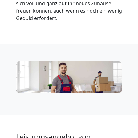
sich voll und ganz auf Ihr neues Zuhause
Möbeltransport
freuen können, auch wenn es noch ein wenig
Geduld erfordert.
National
Möbeltransport
International
Beiladung
National
Beiladung
Leistungsangebot von