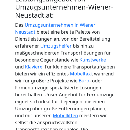
International
Umzugsunternehmen-Wiener-
Neustadt.at:
Internationaler
Das
Umzugsunternehmen in Wiener
Neustadt
bietet eine breite Palette von
Umzug
Dienstleistungen an, von der Bereitstellung
erfahrener
Umzugshelfer
bis hin zu
maßgeschneiderten Transportlösungen für
Nationaler
besondere Gegenstände wie
Kunstwerke
und
Klaviere
. Für kleinere Transportaufgaben
Umzug
bieten wir ein effizientes
Möbeltaxi
, während
wir für größere Projekte wie
Büro
- oder
Firmenumzüge spezialisierte Lösungen
bereithalten. Unser Angebot für Fernumzüge
eignet sich ideal für diejenigen, die einen
Umzug über große Entfernungen planen,
und mit unseren
Möbelliften
meistern wir
selbst die anspruchsvollsten
Transportaufgaben mühelos. Die