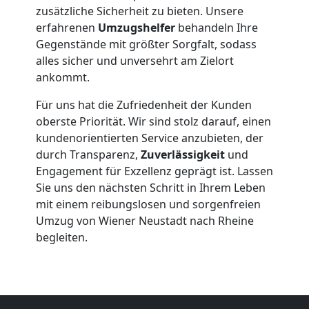
zusätzliche Sicherheit zu bieten. Unsere
Möbelmontage
erfahrenen
Umzugshelfer
behandeln Ihre
Gegenstände mit größter Sorgfalt, sodass
Wiener
alles sicher und unversehrt am Zielort
ankommt.
Neustadt
Für uns hat die Zufriedenheit der Kunden
oberste Priorität. Wir sind stolz darauf, einen
kundenorientierten Service anzubieten, der
Möbeltransport
durch Transparenz,
Zuverlässigkeit
und
Engagement für Exzellenz geprägt ist. Lassen
Wiener
Sie uns den nächsten Schritt in Ihrem Leben
mit einem reibungslosen und sorgenfreien
Neustadt
Umzug von Wiener Neustadt nach Rheine
begleiten.
Beiladung