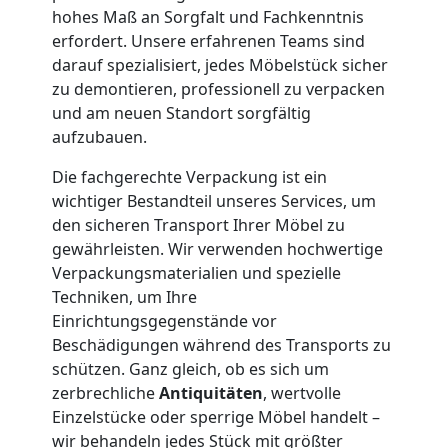
Neustadt
hohes Maß an Sorgfalt und Fachkenntnis
erfordert. Unsere erfahrenen Teams sind
darauf spezialisiert, jedes Möbelstück sicher
Firmenumzug
zu demontieren, professionell zu verpacken
und am neuen Standort sorgfältig
aufzubauen.
Wiener
Die fachgerechte Verpackung ist ein
Neustadt
wichtiger Bestandteil unseres Services, um
den sicheren Transport Ihrer Möbel zu
gewährleisten. Wir verwenden hochwertige
Büroumzug
Verpackungsmaterialien und spezielle
Techniken, um Ihre
Wiener
Einrichtungsgegenstände vor
Beschädigungen während des Transports zu
schützen. Ganz gleich, ob es sich um
Neustadt
zerbrechliche
Antiquitäten
, wertvolle
Einzelstücke oder sperrige Möbel handelt –
wir behandeln jedes Stück mit größter