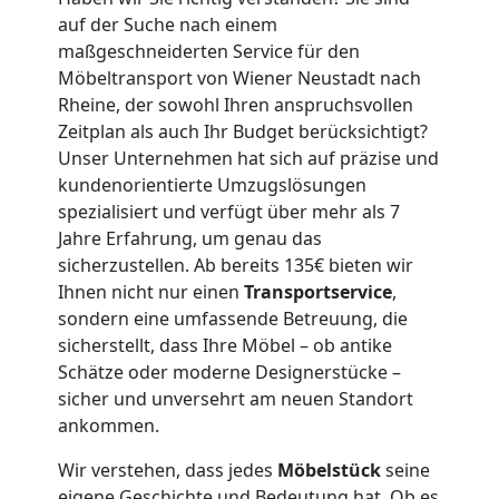
Mann
auf der Suche nach einem
maßgeschneiderten Service für den
+
Möbeltransport von Wiener Neustadt nach
Rheine, der sowohl Ihren anspruchsvollen
LKW
Zeitplan als auch Ihr Budget berücksichtigt?
Unser Unternehmen hat sich auf präzise und
kundenorientierte Umzugslösungen
Wiener
spezialisiert und verfügt über mehr als 7
Jahre Erfahrung, um genau das
Neustadt
sicherzustellen. Ab bereits 135€ bieten wir
Ihnen nicht nur einen
Transportservice
,
sondern eine umfassende Betreuung, die
Kunsttransport
sicherstellt, dass Ihre Möbel – ob antike
Schätze oder moderne Designerstücke –
Wiener
sicher und unversehrt am neuen Standort
ankommen.
Neustadt
Wir verstehen, dass jedes
Möbelstück
seine
eigene Geschichte und Bedeutung hat. Ob es