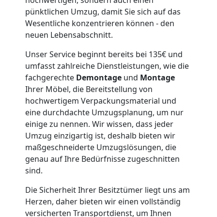
Wiener
pünktlichen Umzug, damit Sie sich auf das
Wesentliche konzentrieren können - den
Neustadt
neuen Lebensabschnitt.
Unser Service beginnt bereits bei 135€ und
Möbeltaxi
umfasst zahlreiche Dienstleistungen, wie die
fachgerechte
Demontage
und
Montage
Wiener
Ihrer Möbel, die Bereitstellung von
hochwertigem Verpackungsmaterial und
Neustadt
eine durchdachte Umzugsplanung, um nur
einige zu nennen. Wir wissen, dass jeder
Umzug einzigartig ist, deshalb bieten wir
Kleintransport
maßgeschneiderte Umzugslösungen, die
genau auf Ihre Bedürfnisse zugeschnitten
sind.
Wiener
Die Sicherheit Ihrer Besitztümer liegt uns am
Neustadt
Herzen, daher bieten wir einen vollständig
versicherten Transportdienst, um Ihnen