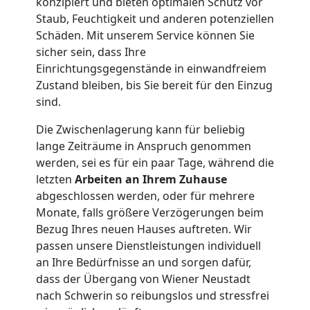
konzipiert und bieten optimalen Schutz vor
Staub, Feuchtigkeit und anderen potenziellen
Qualitäts-
Schäden. Mit unserem Service können Sie
sicher sein, dass Ihre
Umzüge
Einrichtungsgegenstände in einwandfreiem
Zustand bleiben, bis Sie bereit für den Einzug
sind.
Wiener
Die Zwischenlagerung kann für beliebig
Neustadt
lange Zeiträume in Anspruch genommen
werden, sei es für ein paar Tage, während die
letzten
Arbeiten an Ihrem Zuhause
Vereinsumzug
abgeschlossen werden, oder für mehrere
Monate, falls größere Verzögerungen beim
Wiener
Bezug Ihres neuen Hauses auftreten. Wir
passen unsere Dienstleistungen individuell
an Ihre Bedürfnisse an und sorgen dafür,
Neustadt
dass der Übergang von Wiener Neustadt
nach Schwerin so reibungslos und stressfrei