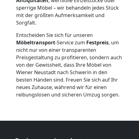
Antiquitäten
, wertvolle Einzelstücke oder
sperrige Möbel – wir behandeln jedes Stück
Expressumzug
mit der größten Aufmerksamkeit und
Sorgfalt.
Wiener
Entscheiden Sie sich für unseren
Möbeltransport
-Service zum
Festpreis
, um
Neustadt
nicht nur von einer transparenten
Preisgestaltung zu profitieren, sondern auch
von der Gewissheit, dass Ihre Möbel von
Tragehilfe
Wiener Neustadt nach Schwerin in den
besten Händen sind. Freuen Sie sich auf Ihr
Wiener
neues Zuhause, während wir für einen
reibungslosen und sicheren Umzug sorgen.
Neustadt
Kleiner