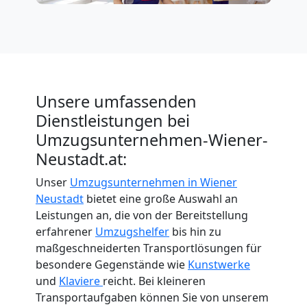
Beiladung
International
Internationaler
Unsere umfassenden
Dienstleistungen bei
Umzug
Umzugsunternehmen-Wiener-
Neustadt.at:
Nationaler
Unser
Umzugsunternehmen in Wiener
Neustadt
bietet eine große Auswahl an
Umzug
Leistungen an, die von der Bereitstellung
erfahrener
Umzugshelfer
bis hin zu
maßgeschneiderten Transportlösungen für
besondere Gegenstände wie
Kunstwerke
und
Klaviere
reicht. Bei kleineren
Transportaufgaben können Sie von unserem