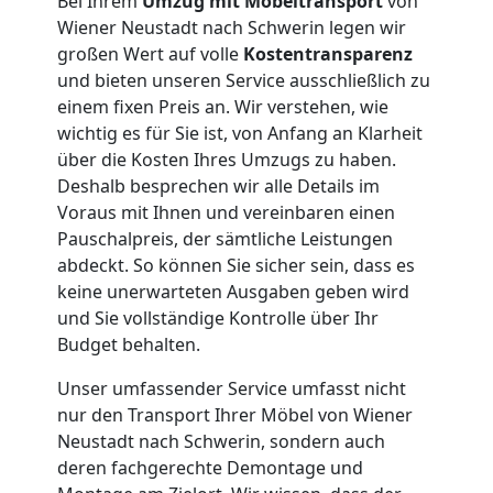
Neustadt
Bei Ihrem
Umzug mit Möbeltransport
von
Wiener Neustadt nach Schwerin legen wir
großen Wert auf volle
Kostentransparenz
Umzug
und bieten unseren Service ausschließlich zu
einem fixen Preis an. Wir verstehen, wie
wichtig es für Sie ist, von Anfang an Klarheit
für
über die Kosten Ihres Umzugs zu haben.
Deshalb besprechen wir alle Details im
Senioren
Voraus mit Ihnen und vereinbaren einen
Pauschalpreis, der sämtliche Leistungen
in
abdeckt. So können Sie sicher sein, dass es
keine unerwarteten Ausgaben geben wird
Wiener
und Sie vollständige Kontrolle über Ihr
Budget behalten.
Neustadt
Unser umfassender Service umfasst nicht
nur den Transport Ihrer Möbel von Wiener
Neustadt nach Schwerin, sondern auch
Fernumzug
deren fachgerechte Demontage und