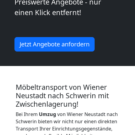
Preiswerte Angebote - nur
Umzug
einen Klick entfernt!
Wiener
Neustadt
Jetzt Angebote anfordern
Küchenumzug
Wiener
Möbeltransport von Wiener
Neustadt
Neustadt nach Schwerin mit
Zwischenlagerung!
Umzug
Bei Ihrem
Umzug
von Wiener Neustadt nach
Schwerin bieten wir nicht nur einen direkten
und
Transport Ihrer Einrichtungsgegenstände,