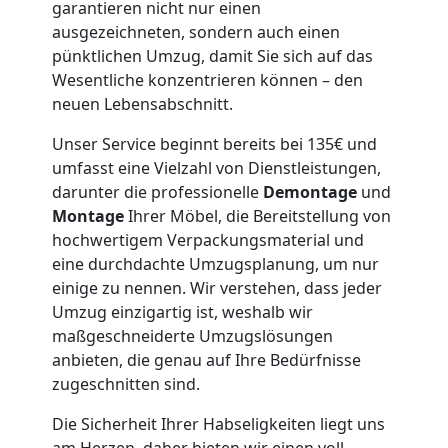
Umzugshelfer
garantieren nicht nur einen
ausgezeichneten, sondern auch einen
Wiener
pünktlichen Umzug, damit Sie sich auf das
Wesentliche konzentrieren können – den
Neustadt
neuen Lebensabschnitt.
Unser Service beginnt bereits bei 135€ und
umfasst eine Vielzahl von Dienstleistungen,
Möbeltaxi
darunter die professionelle
Demontage
und
Montage
Ihrer Möbel, die Bereitstellung von
Wiener
hochwertigem Verpackungsmaterial und
eine durchdachte Umzugsplanung, um nur
Neustadt
einige zu nennen. Wir verstehen, dass jeder
Umzug einzigartig ist, weshalb wir
maßgeschneiderte Umzugslösungen
Kleintransport
anbieten, die genau auf Ihre Bedürfnisse
zugeschnitten sind.
Wiener
Die Sicherheit Ihrer Habseligkeiten liegt uns
am Herzen, daher bieten wir einen voll