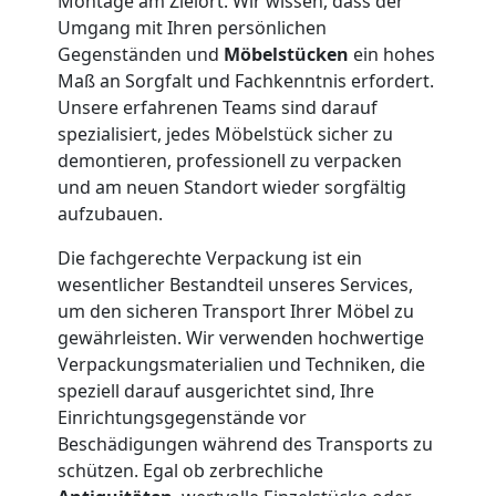
Montage am Zielort. Wir wissen, dass der
Wiener
Umgang mit Ihren persönlichen
Gegenständen und
Möbelstücken
ein hohes
Neustadt
Maß an Sorgfalt und Fachkenntnis erfordert.
Unsere erfahrenen Teams sind darauf
spezialisiert, jedes Möbelstück sicher zu
Firmenumzug
demontieren, professionell zu verpacken
und am neuen Standort wieder sorgfältig
Wiener
aufzubauen.
Die fachgerechte Verpackung ist ein
Neustadt
wesentlicher Bestandteil unseres Services,
um den sicheren Transport Ihrer Möbel zu
gewährleisten. Wir verwenden hochwertige
Büroumzug
Verpackungsmaterialien und Techniken, die
speziell darauf ausgerichtet sind, Ihre
Wiener
Einrichtungsgegenstände vor
Beschädigungen während des Transports zu
Neustadt
schützen. Egal ob zerbrechliche