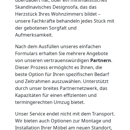
Umzug
Skandinavisches Designsofa, das das
Wiener
Herzstück Ihres Wohnzimmers bildet –
unsere Fachkräfte behandeln jedes Stück mit
der gebotenen Sorgfalt und
Neustadt
Aufmerksamkeit.
3
Nach dem Ausfüllen unseres einfachen
Formulars erhalten Sie mehrere Angebote
Mann
von unseren vertrauenswürdigen
Partnern
.
Dieser Prozess ermöglicht es Ihnen, die
beste Option für Ihren spezifischen Bedarf
+
und Zeitrahmen auszuwählen. Unterstützt
durch unser breites Partnernetzwerk, das
LKW
Kapazitäten für einen effizienten und
termingerechten Umzug bietet.
Möbellift
Unser Service endet nicht mit dem Transport.
Wir bieten auch Optionen zur Montage und
Installation Ihrer Möbel am neuen Standort,