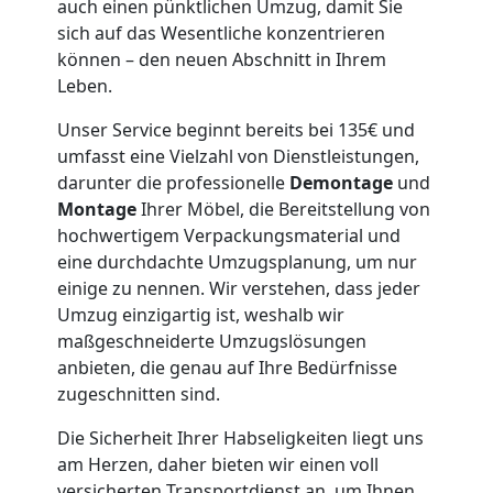
auch einen pünktlichen Umzug, damit Sie
Neustadt
sich auf das Wesentliche konzentrieren
können – den neuen Abschnitt in Ihrem
Leben.
Möbeltaxi
Unser Service beginnt bereits bei 135€ und
umfasst eine Vielzahl von Dienstleistungen,
Wiener
darunter die professionelle
Demontage
und
Montage
Ihrer Möbel, die Bereitstellung von
Neustadt
hochwertigem Verpackungsmaterial und
eine durchdachte Umzugsplanung, um nur
einige zu nennen. Wir verstehen, dass jeder
Kleintransport
Umzug einzigartig ist, weshalb wir
maßgeschneiderte Umzugslösungen
Wiener
anbieten, die genau auf Ihre Bedürfnisse
zugeschnitten sind.
Neustadt
Die Sicherheit Ihrer Habseligkeiten liegt uns
am Herzen, daher bieten wir einen voll
versicherten Transportdienst an, um Ihnen