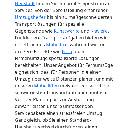
Neustadt
finden Sie ein breites Spektrum an
Services, von der Bereitstellung erfahrener
Internationaler
Umzugshelfer
bis hin zu maßgeschneiderten
Transportlösungen für spezielle
Umzug
Gegenstände wie
Kunstwerke
und
Klaviere
.
Für kleinere Transportaufgaben bieten wir
ein effizientes
Möbeltaxi
, während wir für
Nationaler
größere Projekte wie
Büro
- oder
Firmenumzüge spezialisierte Lösungen
Umzug
bereithalten. Unser Angebot für Fernumzüge
eignet sich ideal für Personen, die einen
Umzug über weite Distanzen planen, und mit
unseren
Möbelliften
meistern wir selbst die
schwierigsten Transportaufgaben mühelos.
Von der Planung bis zur Ausführung
gewährleisten unsere umfassenden
Servicepakete einen stressfreien Umzug.
Ganz gleich, ob Sie einen Standard-
Haushaltswechsel durchführen, einen