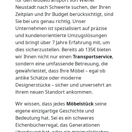
Neustadt nach Schwerte suchen, der Ihren
+
Zeitplan und Ihr Budget berücksichtigt, sind
Sie bei uns genau richtig. Unser
LKW
Unternehmen ist spezialisiert auf präzise
und kundenorientierte Umzugslösungen
Wiener
und bringt über 7 Jahre Erfahrung mit, um
dies sicherzustellen. Bereits ab 135€ bieten
Neustadt
wir Ihnen nicht nur einen
Transportservice
,
sondern eine umfassende Betreuung, die
gewährleistet, dass Ihre Möbel – egal ob
Kunsttransport
antike Schätze oder moderne
Designerstücke – sicher und unversehrt an
ihrem neuen Standort ankommen.
Wiener
Wir wissen, dass jedes
Möbelstück
seine
Neustadt
eigene einzigartige Geschichte und
Bedeutung hat. Sei es ein schweres
Eichenbücherregal, das Generationen
überdauert hat, oder ein minimalistisches