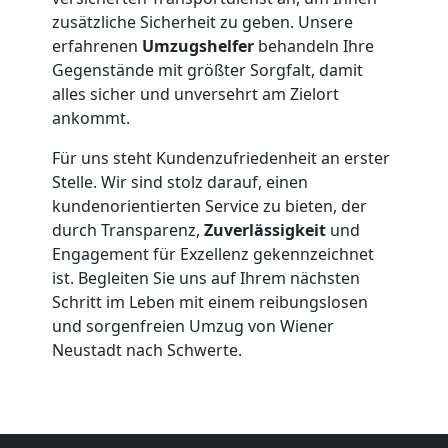
Möbelmontage
zusätzliche Sicherheit zu geben. Unsere
erfahrenen
Umzugshelfer
behandeln Ihre
Wiener
Gegenstände mit größter Sorgfalt, damit
alles sicher und unversehrt am Zielort
Neustadt
ankommt.
Für uns steht Kundenzufriedenheit an erster
Möbeltransport
Stelle. Wir sind stolz darauf, einen
kundenorientierten Service zu bieten, der
Wiener
durch Transparenz,
Zuverlässigkeit
und
Engagement für Exzellenz gekennzeichnet
ist. Begleiten Sie uns auf Ihrem nächsten
Neustadt
Schritt im Leben mit einem reibungslosen
und sorgenfreien Umzug von Wiener
Neustadt nach Schwerte.
Beiladung
Wiener