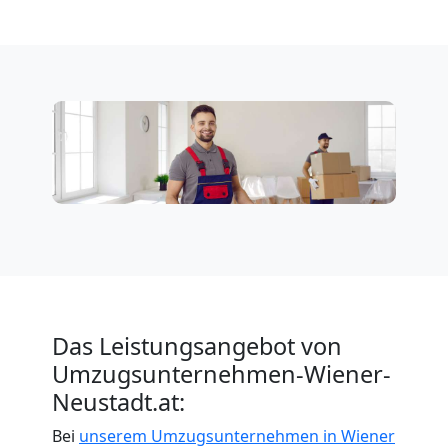
Möbeltransport
National
Möbeltransport
International
Beiladung
National
Das Leistungsangebot von
Beiladung
Umzugsunternehmen-Wiener-
Neustadt.at:
International
Bei
unserem Umzugsunternehmen in Wiener