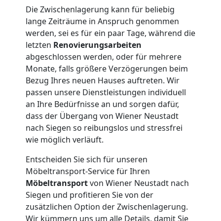
Qualitäts-
Die Zwischenlagerung kann für beliebig
lange Zeiträume in Anspruch genommen
Umzüge
werden, sei es für ein paar Tage, während die
letzten
Renovierungsarbeiten
Wiener
abgeschlossen werden, oder für mehrere
Monate, falls größere Verzögerungen beim
Neustadt
Bezug Ihres neuen Hauses auftreten. Wir
passen unsere Dienstleistungen individuell
an Ihre Bedürfnisse an und sorgen dafür,
Vereinsumzug
dass der Übergang von Wiener Neustadt
nach Siegen so reibungslos und stressfrei
Wiener
wie möglich verläuft.
Entscheiden Sie sich für unseren
Neustadt
Möbeltransport-Service für Ihren
Möbeltransport
von Wiener Neustadt nach
Siegen und profitieren Sie von der
Anfrage
zusätzlichen Option der Zwischenlagerung.
Wir kümmern uns um alle Details, damit Sie