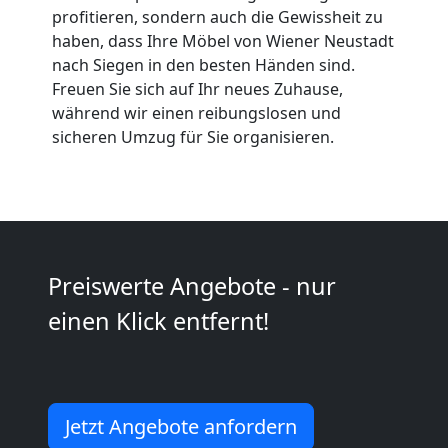
Expressumzug
profitieren, sondern auch die Gewissheit zu
haben, dass Ihre Möbel von Wiener Neustadt
Wiener
nach Siegen in den besten Händen sind.
Freuen Sie sich auf Ihr neues Zuhause,
Neustadt
während wir einen reibungslosen und
sicheren Umzug für Sie organisieren.
Tragehilfe
Wiener
Preiswerte Angebote - nur
Neustadt
einen Klick entfernt!
Kleiner
Umzug
Jetzt Angebote anfordern