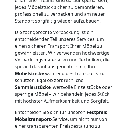
erfahrenen Teams sind darauf spezialisiert,
Neustadt
jedes Möbelstück sicher zu demontieren,
professionell zu verpacken und am neuen
Standort sorgfältig wieder aufzubauen.
Firmenumzug
Die fachgerechte Verpackung ist ein
entscheidender Teil unseres Services, um
Wiener
einen sicheren Transport Ihrer Möbel zu
gewährleisten. Wir verwenden hochwertige
Neustadt
Verpackungsmaterialien und Techniken, die
speziell darauf ausgerichtet sind, Ihre
Möbelstücke
während des Transports zu
Büroumzug
schützen. Egal ob zerbrechliche
Sammlerstücke
, wertvolle Einzelstücke oder
Wiener
sperrige Möbel – wir behandeln jedes Stück
mit höchster Aufmerksamkeit und Sorgfalt.
Neustadt
Entscheiden Sie sich für unseren
Festpreis-
Möbeltransport
-Service, um nicht nur von
einer transparenten Preisgestaltung zu