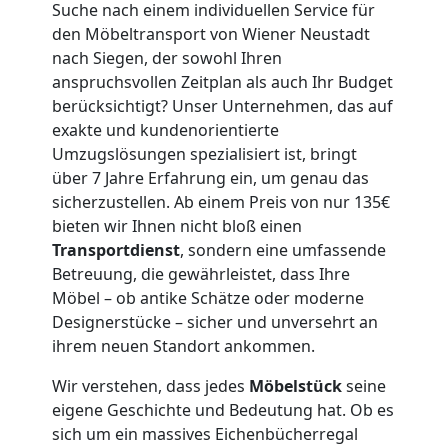
Mann
Suche nach einem individuellen Service für
den Möbeltransport von Wiener Neustadt
nach Siegen, der sowohl Ihren
+
anspruchsvollen Zeitplan als auch Ihr Budget
berücksichtigt? Unser Unternehmen, das auf
LKW
exakte und kundenorientierte
Umzugslösungen spezialisiert ist, bringt
Wiener
über 7 Jahre Erfahrung ein, um genau das
sicherzustellen. Ab einem Preis von nur 135€
Neustadt
bieten wir Ihnen nicht bloß einen
Transportdienst
, sondern eine umfassende
Betreuung, die gewährleistet, dass Ihre
Kunsttransport
Möbel – ob antike Schätze oder moderne
Designerstücke – sicher und unversehrt an
ihrem neuen Standort ankommen.
Wiener
Wir verstehen, dass jedes
Möbelstück
seine
Neustadt
eigene Geschichte und Bedeutung hat. Ob es
sich um ein massives Eichenbücherregal