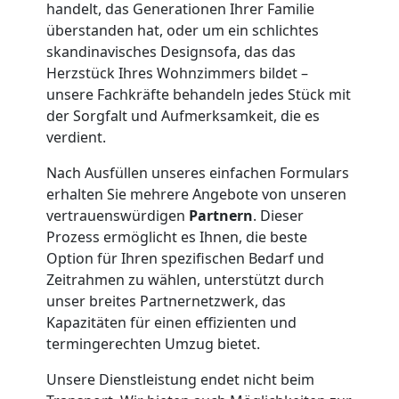
handelt, das Generationen Ihrer Familie
Umzug
überstanden hat, oder um ein schlichtes
skandinavisches Designsofa, das das
Wiener
Herzstück Ihres Wohnzimmers bildet –
unsere Fachkräfte behandeln jedes Stück mit
der Sorgfalt und Aufmerksamkeit, die es
Neustadt
verdient.
3
Nach Ausfüllen unseres einfachen Formulars
erhalten Sie mehrere Angebote von unseren
Mann
vertrauenswürdigen
Partnern
. Dieser
Prozess ermöglicht es Ihnen, die beste
Option für Ihren spezifischen Bedarf und
+
Zeitrahmen zu wählen, unterstützt durch
unser breites Partnernetzwerk, das
LKW
Kapazitäten für einen effizienten und
termingerechten Umzug bietet.
Möbellift
Unsere Dienstleistung endet nicht beim