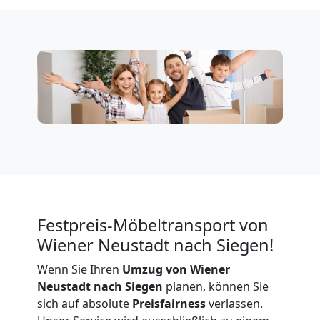
Privatumzug
Wiener
Neustadt
Tresortransport
in
Festpreis-Möbeltransport von
Wiener Neustadt nach Siegen!
Wiener
Wenn Sie Ihren
Umzug von Wiener
Neustadt
Neustadt nach Siegen
planen, können Sie
sich auf absolute
Preisfairness
verlassen.