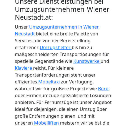
Unsere Dienstleistungen bei
International
Umzugsunternehmen-Wiener-
Neustadt.at:
Internationaler
Unser
Umzugsunternehmen in Wiener
Neustadt
bietet eine breite Palette von
Umzug
Services, die von der Bereitstellung
erfahrener
Umzugshelfer
bis hin zu
maßgeschneiderten Transportlösungen für
Nationaler
spezielle Gegenstände wie
Kunstwerke
und
Klaviere
reicht. Für kleinere
Umzug
Transportanforderungen steht unser
effizientes
Möbeltaxi
zur Verfügung,
während wir für größere Projekte wie
Büro
-
oder Firmenumzüge spezialisierte Lösungen
anbieten. Für Fernumzüge ist unser Angebot
ideal für diejenigen, die einen Umzug über
große Entfernungen planen, und mit
unseren
Möbelliften
meistern wir selbst die