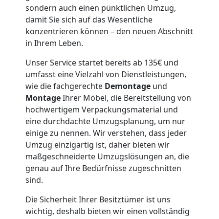
Wiener
sondern auch einen pünktlichen Umzug,
damit Sie sich auf das Wesentliche
Neustadt
konzentrieren können – den neuen Abschnitt
in Ihrem Leben.
Möbeltaxi
Unser Service startet bereits ab 135€ und
umfasst eine Vielzahl von Dienstleistungen,
wie die fachgerechte
Demontage
und
Wiener
Montage
Ihrer Möbel, die Bereitstellung von
hochwertigem Verpackungsmaterial und
Neustadt
eine durchdachte Umzugsplanung, um nur
einige zu nennen. Wir verstehen, dass jeder
Umzug einzigartig ist, daher bieten wir
Kleintransport
maßgeschneiderte Umzugslösungen an, die
genau auf Ihre Bedürfnisse zugeschnitten
Wiener
sind.
Die Sicherheit Ihrer Besitztümer ist uns
Neustadt
wichtig, deshalb bieten wir einen vollständig