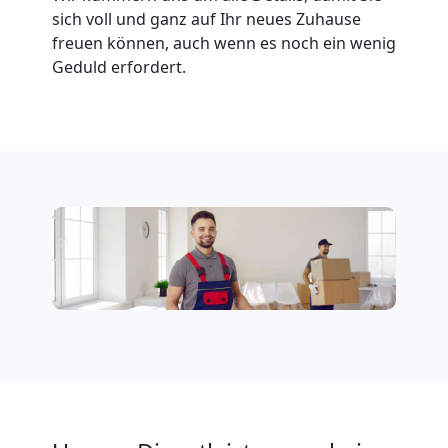
sich voll und ganz auf Ihr neues Zuhause
Möbeltransport
freuen können, auch wenn es noch ein wenig
Geduld erfordert.
National
Möbeltransport
International
Beiladung
National
Beiladung