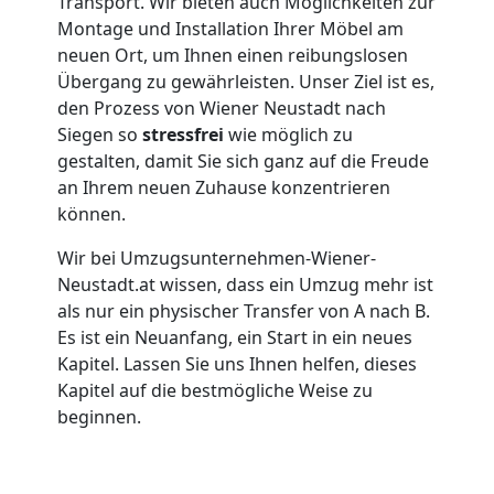
Transport. Wir bieten auch Möglichkeiten zur
Wiener
Montage und Installation Ihrer Möbel am
neuen Ort, um Ihnen einen reibungslosen
Übergang zu gewährleisten. Unser Ziel ist es,
Neustadt
den Prozess von Wiener Neustadt nach
Siegen so
stressfrei
wie möglich zu
gestalten, damit Sie sich ganz auf die Freude
Übersiedlung
an Ihrem neuen Zuhause konzentrieren
können.
Wiener
Wir bei Umzugsunternehmen-Wiener-
Neustadt
Neustadt.at wissen, dass ein Umzug mehr ist
als nur ein physischer Transfer von A nach B.
Es ist ein Neuanfang, ein Start in ein neues
Klaviertransport
Kapitel. Lassen Sie uns Ihnen helfen, dieses
Kapitel auf die bestmögliche Weise zu
beginnen.
Wiener
Neustadt