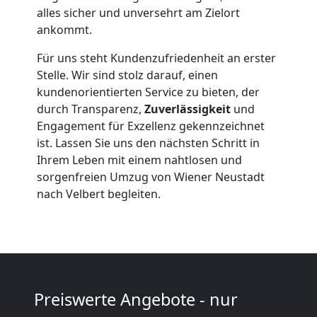
Möbelmontage
alles sicher und unversehrt am Zielort
ankommt.
Wiener
Für uns steht Kundenzufriedenheit an erster
Stelle. Wir sind stolz darauf, einen
Neustadt
kundenorientierten Service zu bieten, der
durch Transparenz,
Zuverlässigkeit
und
Engagement für Exzellenz gekennzeichnet
Möbeltransport
ist. Lassen Sie uns den nächsten Schritt in
Ihrem Leben mit einem nahtlosen und
Wiener
sorgenfreien Umzug von Wiener Neustadt
nach Velbert begleiten.
Neustadt
Beiladung
Preiswerte Angebote - nur
Wiener