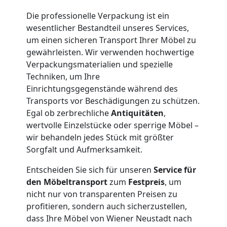
Neustadt
Die professionelle Verpackung ist ein
wesentlicher Bestandteil unseres Services,
Firmenumzug
um einen sicheren Transport Ihrer Möbel zu
gewährleisten. Wir verwenden hochwertige
Verpackungsmaterialien und spezielle
Wiener
Techniken, um Ihre
Einrichtungsgegenstände während des
Neustadt
Transports vor Beschädigungen zu schützen.
Egal ob zerbrechliche
Antiquitäten
,
wertvolle Einzelstücke oder sperrige Möbel –
Büroumzug
wir behandeln jedes Stück mit größter
Sorgfalt und Aufmerksamkeit.
Wiener
Entscheiden Sie sich für unseren
Service für
den Möbeltransport
zum
Festpreis
, um
Neustadt
nicht nur von transparenten Preisen zu
profitieren, sondern auch sicherzustellen,
Expressumzug
dass Ihre Möbel von Wiener Neustadt nach