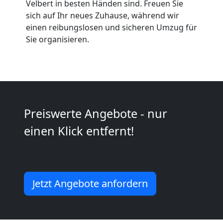
Velbert in besten Händen sind. Freuen Sie
sich auf Ihr neues Zuhause, während wir
Wiener
einen reibungslosen und sicheren Umzug für
Sie organisieren.
Neustadt
Tragehilfe
Wiener
Preiswerte Angebote - nur
einen Klick entfernt!
Neustadt
Kleiner
Jetzt Angebote anfordern
Umzug