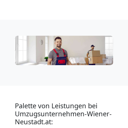
Möbeltransport
National
Möbeltransport
International
Beiladung
National
Palette von Leistungen bei
Beiladung
Umzugsunternehmen-Wiener-
Neustadt.at:
International