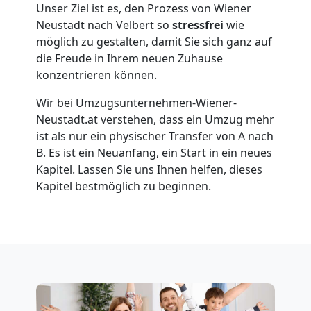
Wiener
Unser Ziel ist es, den Prozess von Wiener
Neustadt nach Velbert so
stressfrei
wie
möglich zu gestalten, damit Sie sich ganz auf
Neustadt
die Freude in Ihrem neuen Zuhause
konzentrieren können.
Übersiedlung
Wir bei Umzugsunternehmen-Wiener-
Neustadt.at verstehen, dass ein Umzug mehr
Wiener
ist als nur ein physischer Transfer von A nach
B. Es ist ein Neuanfang, ein Start in ein neues
Neustadt
Kapitel. Lassen Sie uns Ihnen helfen, dieses
Kapitel bestmöglich zu beginnen.
Klaviertransport
Wiener
Neustadt