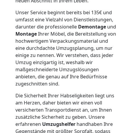
neuen Abschnitt in Ihrem Leben.
Neustadt
Unser Service beginnt bereits bei 135€ und
umfasst eine Vielzahl von Dienstleistungen,
darunter die professionelle
Demontage
und
Möbeltaxi
Montage
Ihrer Möbel, die Bereitstellung von
hochwertigem Verpackungsmaterial und
Wiener
eine durchdachte Umzugsplanung, um nur
einige zu nennen. Wir verstehen, dass jeder
Umzug einzigartig ist, weshalb wir
Neustadt
maßgeschneiderte Umzugslösungen
anbieten, die genau auf Ihre Bedürfnisse
zugeschnitten sind.
Kleintransport
Die Sicherheit Ihrer Habseligkeiten liegt uns
Wiener
am Herzen, daher bieten wir einen voll
versicherten Transportdienst an, um Ihnen
Neustadt
zusätzliche Sicherheit zu geben. Unsere
erfahrenen
Umzugshelfer
handhaben Ihre
Gegenstände mit größter Sorgfalt, sodass