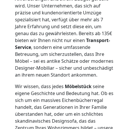
Mann
wird. Unser Unternehmen, das sich auf
präzise und kundenorientierte Umzüge
+
spezialisiert hat, verfügt über mehr als 7
Jahre Erfahrung und setzt diese ein, um
LKW
genau das zu gewährleisten. Bereits ab 135€
bieten wir Ihnen nicht nur einen
Transport-
Wiener
Service
, sondern eine umfassende
Betreuung, um sicherzustellen, dass Ihre
Neustadt
Möbel – sei es antike Schätze oder modernes
Designer-Mobiliar – sicher und unbeschädigt
an ihrem neuen Standort ankommen.
Kunsttransport
Wir wissen, dass jedes
Möbelstück
seine
eigene Geschichte und Bedeutung hat. Ob es
Wiener
sich um ein massives Eichenbücherregal
handelt, das Generationen in Ihrer Familie
Neustadt
überstanden hat, oder um ein schlichtes
skandinavisches Designsofa, das das
Zentrum Ihres Wohnzimmers bildet – unsere