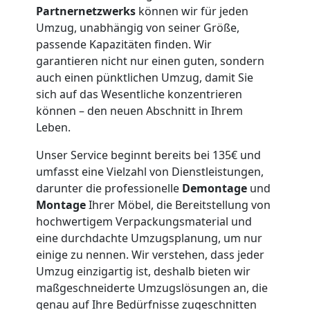
Umzugshelfer
Partnernetzwerks
können wir für jeden
Umzug, unabhängig von seiner Größe,
Wiener
passende Kapazitäten finden. Wir
garantieren nicht nur einen guten, sondern
Neustadt
auch einen pünktlichen Umzug, damit Sie
sich auf das Wesentliche konzentrieren
können – den neuen Abschnitt in Ihrem
Möbeltaxi
Leben.
Wiener
Unser Service beginnt bereits bei 135€ und
umfasst eine Vielzahl von Dienstleistungen,
darunter die professionelle
Demontage
und
Neustadt
Montage
Ihrer Möbel, die Bereitstellung von
hochwertigem Verpackungsmaterial und
eine durchdachte Umzugsplanung, um nur
Kleintransport
einige zu nennen. Wir verstehen, dass jeder
Umzug einzigartig ist, deshalb bieten wir
Wiener
maßgeschneiderte Umzugslösungen an, die
genau auf Ihre Bedürfnisse zugeschnitten