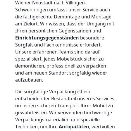
Wiener Neustadt nach Villingen-
Wiener
Schwenningen umfasst unser Service auch
die fachgerechte Demontage und Montage
Neustadt
am Zielort. Wir wissen, dass der Umgang mit
Ihren persönlichen Gegenständen und
Einrichtungsgegenständen
besondere
Firmenumzug
Sorgfalt und Fachkenntnisse erfordert.
Unsere erfahrenen Teams sind darauf
Wiener
spezialisiert, jedes Möbelstück sicher zu
demontieren, professionell zu verpacken
Neustadt
und am neuen Standort sorgfältig wieder
aufzubauen.
Büroumzug
Die sorgfältige Verpackung ist ein
entscheidender Bestandteil unseres Services,
um einen sicheren Transport Ihrer Möbel zu
Wiener
gewährleisten. Wir verwenden hochwertige
Verpackungsmaterialien und spezielle
Neustadt
Techniken, um Ihre
Antiquitäten
, wertvollen