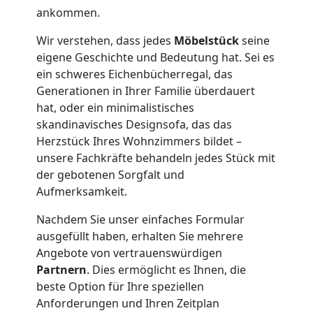
Neustadt
ankommen.
Wir verstehen, dass jedes
Möbelstück
seine
Umzug
eigene Geschichte und Bedeutung hat. Sei es
ein schweres Eichenbücherregal, das
Wiener
Generationen in Ihrer Familie überdauert
hat, oder ein minimalistisches
Neustadt
skandinavisches Designsofa, das das
Herzstück Ihres Wohnzimmers bildet –
unsere Fachkräfte behandeln jedes Stück mit
3
der gebotenen Sorgfalt und
Aufmerksamkeit.
Mann
Nachdem Sie unser einfaches Formular
ausgefüllt haben, erhalten Sie mehrere
+
Angebote von vertrauenswürdigen
Partnern
. Dies ermöglicht es Ihnen, die
LKW
beste Option für Ihre speziellen
Anforderungen und Ihren Zeitplan