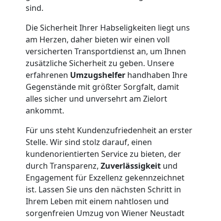
Neustadt
sind.
Die Sicherheit Ihrer Habseligkeiten liegt uns
Möbelmontage
am Herzen, daher bieten wir einen voll
versicherten Transportdienst an, um Ihnen
zusätzliche Sicherheit zu geben. Unsere
Wiener
erfahrenen
Umzugshelfer
handhaben Ihre
Gegenstände mit größter Sorgfalt, damit
Neustadt
alles sicher und unversehrt am Zielort
ankommt.
Möbeltransport
Für uns steht Kundenzufriedenheit an erster
Stelle. Wir sind stolz darauf, einen
Wiener
kundenorientierten Service zu bieten, der
durch Transparenz,
Zuverlässigkeit
und
Engagement für Exzellenz gekennzeichnet
Neustadt
ist. Lassen Sie uns den nächsten Schritt in
Ihrem Leben mit einem nahtlosen und
Beiladung
sorgenfreien Umzug von Wiener Neustadt