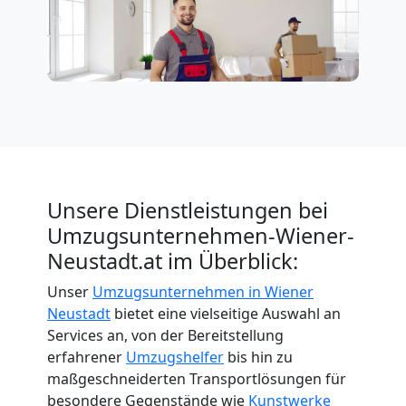
Beiladung
International
Internationaler
Umzug
Unsere Dienstleistungen bei
Nationaler
Umzugsunternehmen-Wiener-
Neustadt.at im Überblick:
Umzug
Unser
Umzugsunternehmen in Wiener
Neustadt
bietet eine vielseitige Auswahl an
Services an, von der Bereitstellung
erfahrener
Umzugshelfer
bis hin zu
maßgeschneiderten Transportlösungen für
besondere Gegenstände wie
Kunstwerke