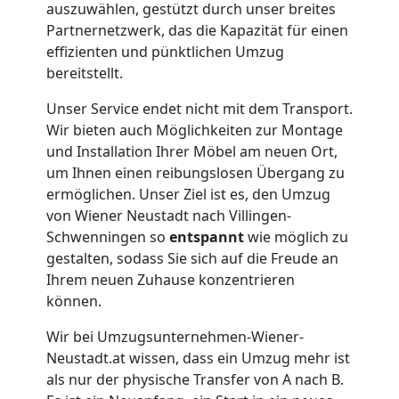
auszuwählen, gestützt durch unser breites
Möbellift
Partnernetzwerk, das die Kapazität für einen
effizienten und pünktlichen Umzug
Wiener
bereitstellt.
Unser Service endet nicht mit dem Transport.
Neustadt
Wir bieten auch Möglichkeiten zur Montage
und Installation Ihrer Möbel am neuen Ort,
Übersiedlung
um Ihnen einen reibungslosen Übergang zu
ermöglichen. Unser Ziel ist es, den Umzug
von Wiener Neustadt nach Villingen-
Wiener
Schwenningen so
entspannt
wie möglich zu
gestalten, sodass Sie sich auf die Freude an
Neustadt
Ihrem neuen Zuhause konzentrieren
können.
Klaviertransport
Wir bei Umzugsunternehmen-Wiener-
Neustadt.at wissen, dass ein Umzug mehr ist
Wiener
als nur der physische Transfer von A nach B.