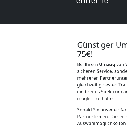
entfernt!
LKW
Wiener
Neustadt
Günstiger Um
Kunsttransport
75€!
Bei Ihrem
Umzug
von 
Wiener
sicheren Service, sond
mehreren Partnerunte
Neustadt
gleichzeitig besten Tr
ein breites Spektrum an
möglich zu halten.
Umzug
Sobald Sie unser einfa
Wiener
Partnerfirmen. Dieser 
Auswahlmöglichkeiten z