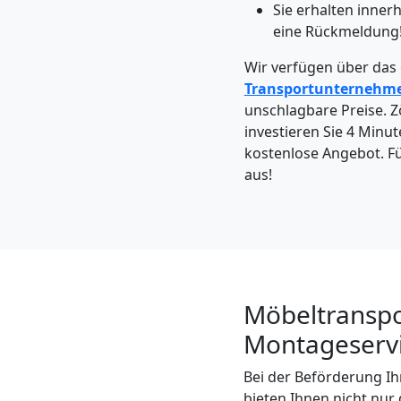
Möbeltaxi
Sie erhalten inne
eine Rückmeldung
Wiener
Wir verfügen über das
Transportunternehm
Neustadt
unschlagbare Preise. Zö
investieren Sie 4 Minut
kostenlose Angebot. Fül
Kleintransport
aus!
Wiener
Neustadt
Möbeltranspo
Möbelmontage
Montageservi
Wiener
Bei der Beförderung Ih
bieten Ihnen nicht nur