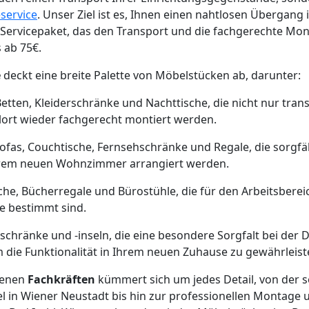
service
. Unser Ziel ist es, Ihnen einen nahtlosen Übergang
 Servicepaket, das den Transport und die fachgerechte Mo
s ab 75€.
e
deckt eine breite Palette von Möbelstücken ab, darunter:
Betten, Kleiderschränke und Nachttische, die nicht nur tran
lort wieder fachgerecht montiert werden.
Sofas, Couchtische, Fernsehschränke und Regale, die sorgfä
Ihrem neuen Wohnzimmer arrangiert werden.
sche, Bücherregale und Bürostühle, die für den Arbeitsbere
 bestimmt sind.
schränke und -inseln, die eine besondere Sorgfalt bei de
die Funktionalität in Ihrem neuen Zuhause zu gewährleist
renen
Fachkräften
kümmert sich um jedes Detail, von der s
in Wiener Neustadt bis hin zur professionellen Montage u