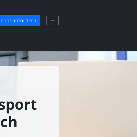
ebot anfordern
☰
sport
ach