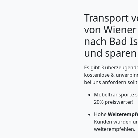
Transport 
von Wiener
nach Bad Is
und sparen S
Es gibt 3 überzeugende
kostenlose & unverbin
bei uns anfordern sollt
Umzugshelfer
Möbeltransporte s
Wiener
20% preiswerter!
Hohe
Weiterempf
Neustadt
Kunden würden un
weiterempfehlen.