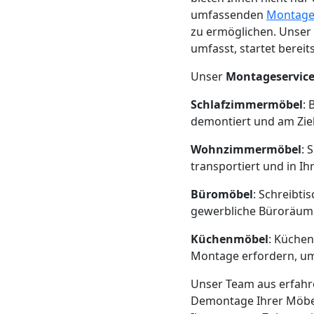
Neustadt
umfassenden
Montage
zu ermöglichen. Unser
umfasst, startet bereit
Möbeltransport
Unser
Montageservic
Wiener
Schlafzimmermöbel
: 
demontiert und am Zie
Neustadt
Wohnzimmermöbel
: 
transportiert und in 
Beiladung
Büromöbel
: Schreibti
gewerbliche Büroräume
Wiener
Küchenmöbel
: Küchen
Montage erfordern, um 
Neustadt
Unser Team aus erfah
Demontage Ihrer Möbel 