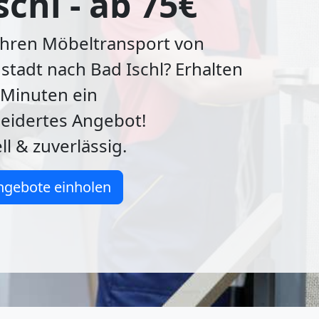
schl - ab 75€
Ihren Möbeltransport von
tadt nach Bad Ischl? Erhalten
4 Minuten ein
idertes Angebot!
ll & zuverlässig.
ngebote einholen