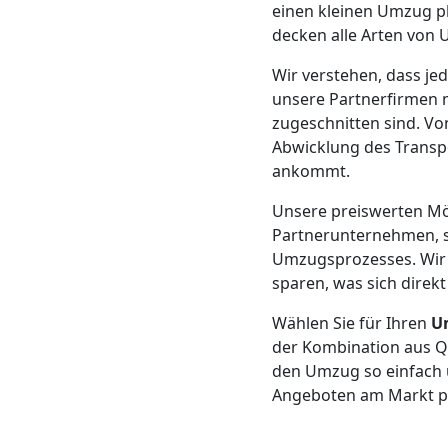
einen kleinen Umzug p
Neustadt
decken alle Arten von 
3
Wir verstehen, dass je
unsere Partnerfirmen m
Mann
zugeschnitten sind. Vo
Abwicklung des Transpo
ankommt.
+
Unsere preiswerten Mö
LKW
Partnerunternehmen, s
Umzugsprozesses. Wir 
sparen, was sich direkt
Möbellift
Wählen Sie für Ihren
U
der Kombination aus Qua
Wiener
den Umzug so einfach u
Angeboten am Markt pr
Neustadt