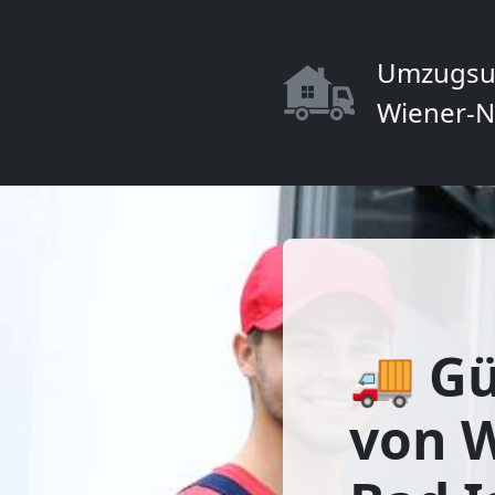
Umzugsu
Wiener-N
🚚 Gü
von 