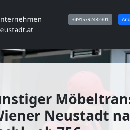
nternehmen-
+4915792482301
Ang
eustadt.at
nstiger Möbeltran
Wiener Neustadt n