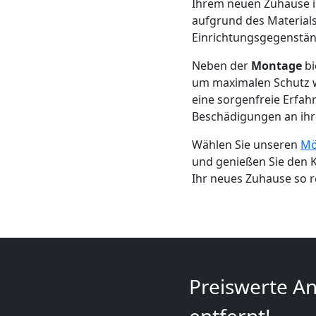
Mini
Ihrem neuen Zuhause in
aufgrund des Materials
Umzug
Einrichtungsgegenstän
Neben der
Montage
bi
Wiener
um maximalen Schutz w
eine sorgenfreie Erfahr
Neustadt
Beschädigungen an ihr
Wählen Sie unseren
Mö
und genießen Sie den 
Umzug
Ihr neues Zuhause so 
2
Mann
+
Preiswerte An