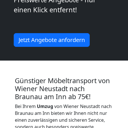
Neustadt
einen Klick entfernt!
Umzug
2
Jetzt Angebote anfordern
Mann
+
Günstiger Möbeltransport von
LKW
Wiener Neustadt nach
Braunau am Inn ab 75€!
Wiener
Bei Ihrem
Umzug
von Wiener Neustadt nach
Braunau am Inn bieten wir Ihnen nicht nur
Neustadt
einen zuverlässigen und sicheren Service,
sondern auch besonders preiswerte