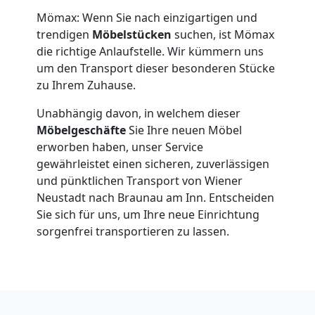
Beiladung
Mömax: Wenn Sie nach einzigartigen und
trendigen
Möbelstücken
suchen, ist Mömax
National
die richtige Anlaufstelle. Wir kümmern uns
um den Transport dieser besonderen Stücke
zu Ihrem Zuhause.
Beiladung
Unabhängig davon, in welchem dieser
International
Möbelgeschäfte
Sie Ihre neuen Möbel
erworben haben, unser Service
gewährleistet einen sicheren, zuverlässigen
Internationaler
und pünktlichen Transport von Wiener
Neustadt nach Braunau am Inn. Entscheiden
Umzug
Sie sich für uns, um Ihre neue Einrichtung
sorgenfrei transportieren zu lassen.
Nationaler
Umzug