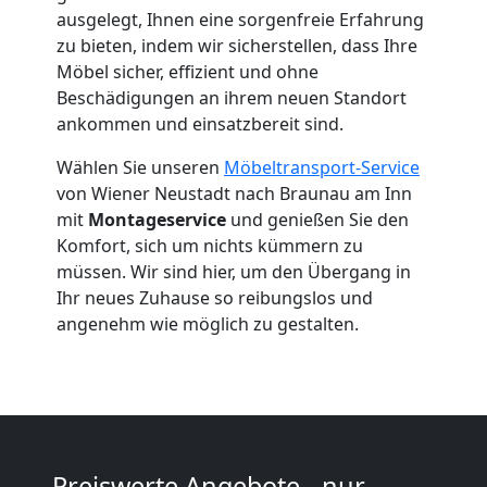
Wiener
ausgelegt, Ihnen eine sorgenfreie Erfahrung
zu bieten, indem wir sicherstellen, dass Ihre
Neustadt
Möbel sicher, effizient und ohne
Beschädigungen an ihrem neuen Standort
ankommen und einsatzbereit sind.
Beiladung
Wählen Sie unseren
Möbeltransport-Service
Wiener
von Wiener Neustadt nach Braunau am Inn
mit
Montageservice
und genießen Sie den
Neustadt
Komfort, sich um nichts kümmern zu
müssen. Wir sind hier, um den Übergang in
Ihr neues Zuhause so reibungslos und
Mini
angenehm wie möglich zu gestalten.
Umzug
Wiener
Preiswerte Angebote - nur