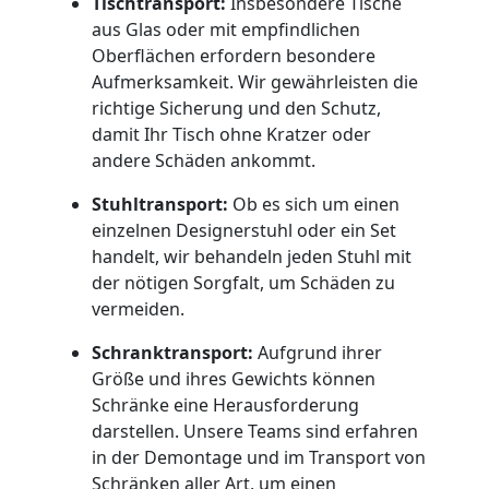
Büroumzug
Tischtransport:
Insbesondere Tische
aus Glas oder mit empfindlichen
Oberflächen erfordern besondere
Wiener
Aufmerksamkeit. Wir gewährleisten die
richtige Sicherung und den Schutz,
Neustadt
damit Ihr Tisch ohne Kratzer oder
andere Schäden ankommt.
Expressumzug
Stuhltransport:
Ob es sich um einen
einzelnen Designerstuhl oder ein Set
Wiener
handelt, wir behandeln jeden Stuhl mit
der nötigen Sorgfalt, um Schäden zu
vermeiden.
Neustadt
Schranktransport:
Aufgrund ihrer
Größe und ihres Gewichts können
Tragehilfe
Schränke eine Herausforderung
darstellen. Unsere Teams sind erfahren
Wiener
in der Demontage und im Transport von
Schränken aller Art, um einen