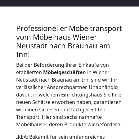
Umzug
Wiener
Professioneller Möbeltransport
Neustadt
vom Möbelhaus Wiener
Neustadt nach Braunau am
Qualitäts-
Inn!
Bei der Beförderung Ihrer Einkäufe von
Umzüge
etablierten
Möbelgeschäften
in Wiener
Neustadt nach Braunau am Inn sind wir Ihr
Wiener
verlässlicher Ansprechpartner. Unabhängig
davon, in welchem Einrichtungshaus Sie Ihre
neuen Schätze erworben haben, garantieren
Neustadt
wir einen sicheren und fachgerechten
Transport. Hier sind sechs namhafte
Möbelhäuser, deren Produkte wir befördern:
Vereinsumzug
IKEA: Bekannt für sein umfangreiches