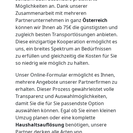
Möglichkeiten an. Dank unserer
Kunsttransport
Zusammenarbeit mit mehreren
Partnerunternehmen in ganz
Österreich
Wiener
können wir Ihnen ab 75€ die günstigsten und
zugleich besten Transportlösungen anbieten.
Neustadt
Diese einzigartige Kooperation ermöglicht es
uns, ein breites Spektrum an Bedürfnissen
zu erfüllen und gleichzeitig die Kosten für Sie
Umzug
so niedrig wie möglich zu halten.
Unser Online-Formular ermöglicht es Ihnen,
Wiener
mehrere Angebote unserer Partnerfirmen zu
erhalten. Dieser Prozess gewährleistet volle
Neustadt
Transparenz und Auswahlmöglichkeiten,
damit Sie die für Sie passendste Option
3
auswählen können. Egal ob Sie einen kleinen
Umzug planen oder eine komplette
Mann
Haushaltsauflösung
benötigen, unsere
Partner decken alle Arten von