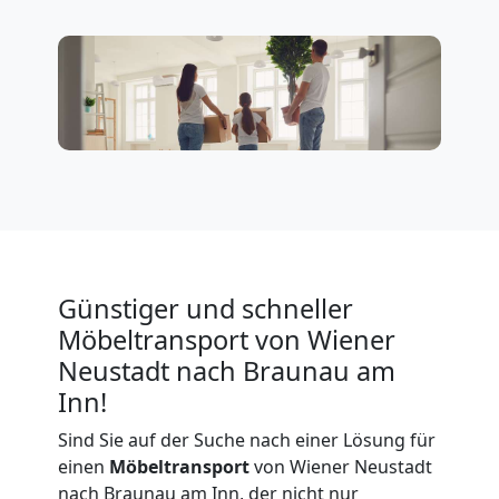
in
Wiener
Neustadt
Umzug
für
Günstiger und schneller
Möbeltransport von Wiener
Senioren
Neustadt nach Braunau am
Inn!
in
Sind Sie auf der Suche nach einer Lösung für
Wiener
einen
Möbeltransport
von Wiener Neustadt
nach Braunau am Inn, der nicht nur