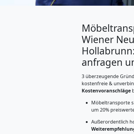
Möbeltrans
Wiener Neu
Hollabrunn:
anfragen u
3 überzeugende Gründe
Umzugshelfer
kostenfreie & unverbin
Kostenvoranschläge
b
Wiener
Möbeltransporte s
um 20% preiswerte
Neustadt
Außerordentlich h
Weiterempfehlun