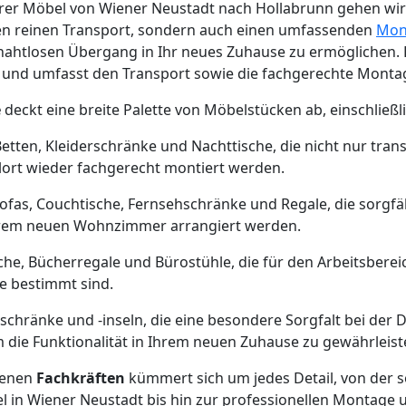
rer Möbel von Wiener Neustadt nach Hollabrunn gehen wir 
den reinen Transport, sondern auch einen umfassenden
Mon
en nahtlosen Übergang in Ihr neues Zuhause zu ermöglichen.
€ und umfasst den Transport sowie die fachgerechte Monta
e
deckt eine breite Palette von Möbelstücken ab, einschließli
Betten, Kleiderschränke und Nachttische, die nicht nur tran
lort wieder fachgerecht montiert werden.
Sofas, Couchtische, Fernsehschränke und Regale, die sorgfä
Ihrem neuen Wohnzimmer arrangiert werden.
sche, Bücherregale und Bürostühle, die für den Arbeitsbere
 bestimmt sind.
schränke und -inseln, die eine besondere Sorgfalt bei de
die Funktionalität in Ihrem neuen Zuhause zu gewährleist
renen
Fachkräften
kümmert sich um jedes Detail, von der s
in Wiener Neustadt bis hin zur professionellen Montage u