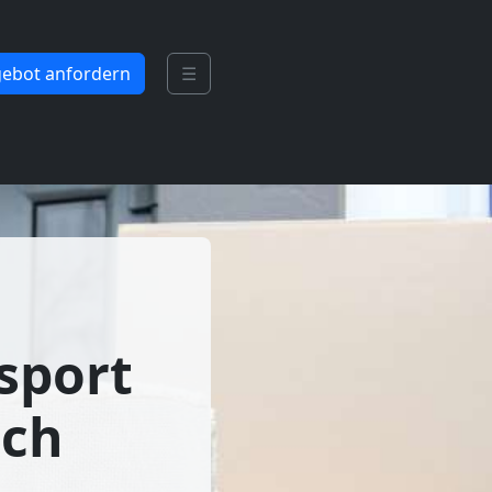
ebot anfordern
☰
sport
ach