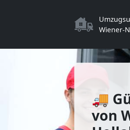
Umzugsu
Wiener-N
🚚 Gü
von 