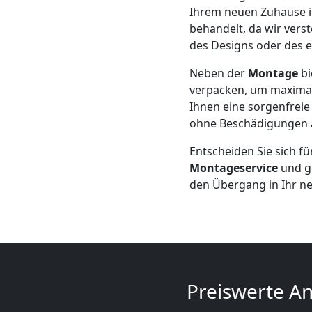
Mini
Ihrem neuen Zuhause i
behandelt, da wir verst
Umzug
des Designs oder des 
Neben der
Montage
bi
Wiener
verpacken, um maximal
Ihnen eine sorgenfreie 
Neustadt
ohne Beschädigungen a
Entscheiden Sie sich f
Umzug
Montageservice
und ge
den Übergang in Ihr n
2
Mann
+
Preiswerte An