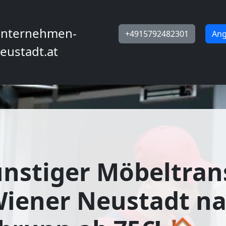
nternehmen-
+4915792482301
Ang
eustadt.at
nstiger Möbeltran
Wiener Neustadt n