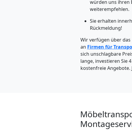
Möbeltaxi
würden uns ihren
weiterempfehlen.
Wiener
Sie erhalten inner
Rückmeldung!
Neustadt
Wir verfügen über das
an
Firmen für Transpo
Kleintransport
sich unschlagbare Preis
lange, investieren Sie
kostenfreie Angebote. J
Wiener
Neustadt
Möbelmontage
Möbeltranspo
Montageservi
Wiener