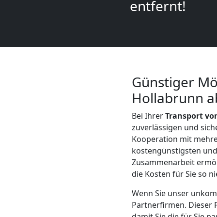
LKW
entfernt!
Wiener
Neustadt
Günstiger Mö
Kunsttransport
Hollabrunn a
Wiener
Bei Ihrer
Transport vo
zuverlässigen und sich
Neustadt
Kooperation mit mehr
kostengünstigsten und 
Zusammenarbeit ermögli
Umzug
die Kosten für Sie so n
Wenn Sie unser unkompl
Wiener
Partnerfirmen. Dieser P
damit Sie die für Sie 