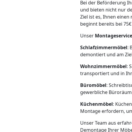
Bei der Beförderung Ih
Neustadt
und bieten nicht nur 
Ziel ist es, Ihnen ein
beginnt bereits bei 75
Möbeltransport
Unser
Montageservic
Wiener
Schlafzimmermöbel
: 
demontiert und am Zie
Neustadt
Wohnzimmermöbel
: 
transportiert und in 
Beiladung
Büromöbel
: Schreibti
gewerbliche Büroräume
Wiener
Küchenmöbel
: Küchen
Neustadt
Montage erfordern, um 
Unser Team aus erfah
Demontage Ihrer Möbel 