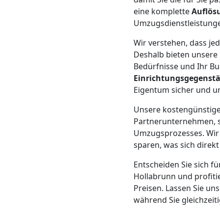
Neustadt
eine komplette
Auflös
Umzugsdienstleistunge
3
Wir verstehen, dass je
Deshalb bieten unsere
Mann
Bedürfnisse und Ihr Bu
Einrichtungsgegenst
+
Eigentum sicher und u
Unsere kostengünstige
LKW
Partnerunternehmen, s
Umzugsprozesses. Wir 
sparen, was sich direkt
Möbellift
Entscheiden Sie sich fü
Wiener
Hollabrunn und profiti
Preisen. Lassen Sie un
während Sie gleichzeit
Neustadt