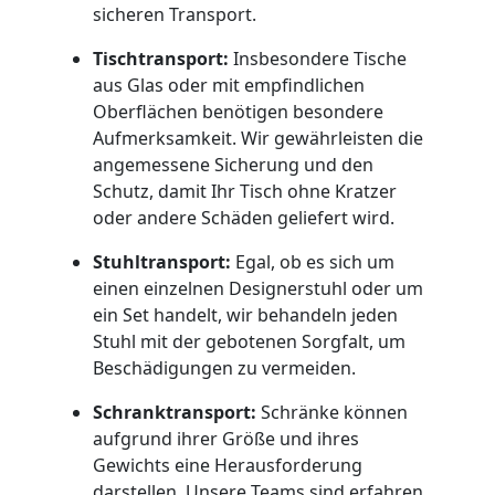
Büroumzug
sicheren Transport.
Wiener
Tischtransport:
Insbesondere Tische
aus Glas oder mit empfindlichen
Neustadt
Oberflächen benötigen besondere
Aufmerksamkeit. Wir gewährleisten die
angemessene Sicherung und den
Expressumzug
Schutz, damit Ihr Tisch ohne Kratzer
oder andere Schäden geliefert wird.
Wiener
Stuhltransport:
Egal, ob es sich um
einen einzelnen Designerstuhl oder um
Neustadt
ein Set handelt, wir behandeln jeden
Stuhl mit der gebotenen Sorgfalt, um
Beschädigungen zu vermeiden.
Tragehilfe
Schranktransport:
Schränke können
aufgrund ihrer Größe und ihres
Wiener
Gewichts eine Herausforderung
darstellen. Unsere Teams sind erfahren