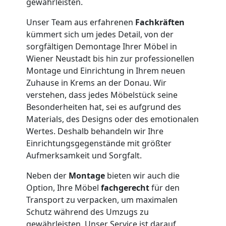
gewährleisten.
Kleintransport
Unser Team aus erfahrenen
Fachkräften
kümmert sich um jedes Detail, von der
Wiener
sorgfältigen Demontage Ihrer Möbel in
Wiener Neustadt bis hin zur professionellen
Neustadt
Montage und Einrichtung in Ihrem neuen
Zuhause in Krems an der Donau. Wir
verstehen, dass jedes Möbelstück seine
Möbelmontage
Besonderheiten hat, sei es aufgrund des
Materials, des Designs oder des emotionalen
Wiener
Wertes. Deshalb behandeln wir Ihre
Einrichtungsgegenstände mit größter
Aufmerksamkeit und Sorgfalt.
Neustadt
Neben der
Montage
bieten wir auch die
Option, Ihre Möbel
fachgerecht
für den
Möbeltransport
Transport zu verpacken, um maximalen
Schutz während des Umzugs zu
gewährleisten. Unser Service ist darauf