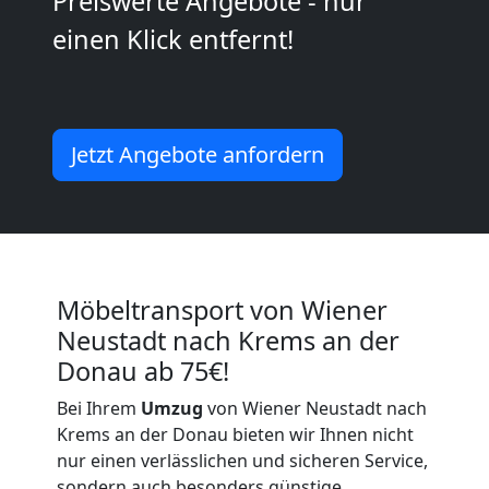
Preiswerte Angebote - nur
Neustadt
einen Klick entfernt!
Umzug
2
Jetzt Angebote anfordern
Mann
+
Möbeltransport von Wiener
LKW
Neustadt nach Krems an der
Donau ab 75€!
Wiener
Bei Ihrem
Umzug
von Wiener Neustadt nach
Neustadt
Krems an der Donau bieten wir Ihnen nicht
nur einen verlässlichen und sicheren Service,
sondern auch besonders günstige