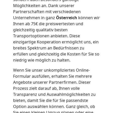
Kunsttransport
Möglichkeiten an. Dank unserer
Partnerschaften mit verschiedenen
Unternehmen in ganz
Österreich
können wir
Wiener
Ihnen ab 75€ die preiswertesten und
gleichzeitig qualitativ besten
Neustadt
Transportoptionen anbieten. Diese
einzigartige Kooperation ermöglicht uns, ein
breites Spektrum an Bedürfnissen zu
Umzug
erfüllen und gleichzeitig die Kosten für Sie so
niedrig wie möglich zu halten.
Wiener
Wenn Sie unser unkompliziertes Online-
Formular ausfüllen, erhalten Sie mehrere
Neustadt
Angebote unserer Partnerfirmen. Dieser
Prozess zielt darauf ab, Ihnen volle
3
Transparenz und Auswahlmöglichkeiten zu
bieten, damit Sie die für Sie passendste
Mann
Option auswählen können. Ganz gleich, ob
Sie einen kleinen Umzug planen oder eine