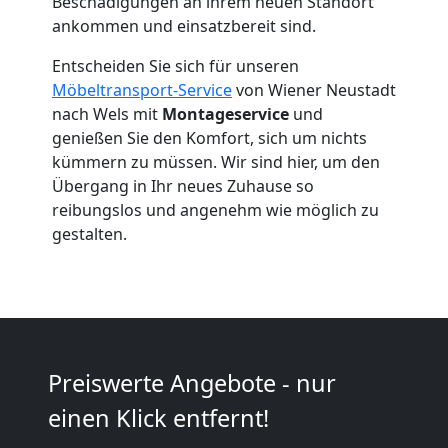
Beschädigungen an ihrem neuen Standort
Neustadt
ankommen und einsatzbereit sind.
Entscheiden Sie sich für unseren
Beiladung
Möbeltransport-Service
von Wiener Neustadt
nach Wels mit
Montageservice
und
Wiener
genießen Sie den Komfort, sich um nichts
kümmern zu müssen. Wir sind hier, um den
Neustadt
Übergang in Ihr neues Zuhause so
reibungslos und angenehm wie möglich zu
gestalten.
Mini
Umzug
Wiener
Preiswerte Angebote - nur
einen Klick entfernt!
Neustadt