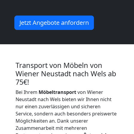
Umzug
Jetzt Angebote anfordern
2
Mann
+
Transport von Möbeln von
Wiener Neustadt nach Wels ab
LKW
75€!
Wiener
Bei Ihrem
Möbeltransport
von Wiener
Neustadt nach Wels bieten wir Ihnen nicht
nur einen zuverlässigen und sicheren
Neustadt
Service, sondern auch besonders preiswerte
Möglichkeiten an. Dank unserer
Zusammenarbeit mit mehreren
Kunsttransport