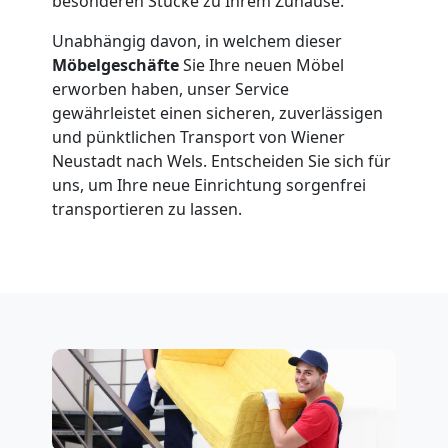
besonderen Stücke zu Ihrem Zuhause.
National
Unabhängig davon, in welchem dieser
Möbelgeschäfte
Sie Ihre neuen Möbel
Beiladung
erworben haben, unser Service
gewährleistet einen sicheren, zuverlässigen
und pünktlichen Transport von Wiener
International
Neustadt nach Wels. Entscheiden Sie sich für
uns, um Ihre neue Einrichtung sorgenfrei
Internationaler
transportieren zu lassen.
Umzug
Nationaler
Umzug