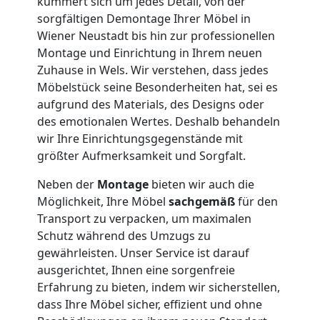
Kleintransport
kümmert sich um jedes Detail, von der
sorgfältigen Demontage Ihrer Möbel in
Wiener
Wiener Neustadt bis hin zur professionellen
Montage und Einrichtung in Ihrem neuen
Neustadt
Zuhause in Wels. Wir verstehen, dass jedes
Möbelstück seine Besonderheiten hat, sei es
aufgrund des Materials, des Designs oder
Möbelmontage
des emotionalen Wertes. Deshalb behandeln
wir Ihre Einrichtungsgegenstände mit
größter Aufmerksamkeit und Sorgfalt.
Wiener
Neben der
Montage
bieten wir auch die
Neustadt
Möglichkeit, Ihre Möbel
sachgemäß
für den
Transport zu verpacken, um maximalen
Schutz während des Umzugs zu
Möbeltransport
gewährleisten. Unser Service ist darauf
ausgerichtet, Ihnen eine sorgenfreie
Wiener
Erfahrung zu bieten, indem wir sicherstellen,
dass Ihre Möbel sicher, effizient und ohne