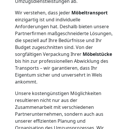
Umzugsdienstleistungen ab.
LKW
Wir verstehen, dass jeder
Möbeltransport
einzigartig ist und individuelle
Anforderungen hat. Deshalb bieten unsere
Möbellift
Partnerfirmen maßgeschneiderte Lösungen,
die speziell auf Ihre Bedürfnisse und Ihr
Wiener
Budget zugeschnitten sind. Von der
sorgfältigen Verpackung Ihrer
Möbelstücke
bis hin zur professionellen Abwicklung des
Neustadt
Transports – wir garantieren, dass Ihr
Eigentum sicher und unversehrt in Wels
ankommt.
Übersiedlung
Unsere kostengünstigen Möglichkeiten
Wiener
resultieren nicht nur aus der
Zusammenarbeit mit verschiedenen
Neustadt
Partnerunternehmen, sondern auch aus
unserer effizienten Planung und
Organisation des Umzugsprozesses. Wir