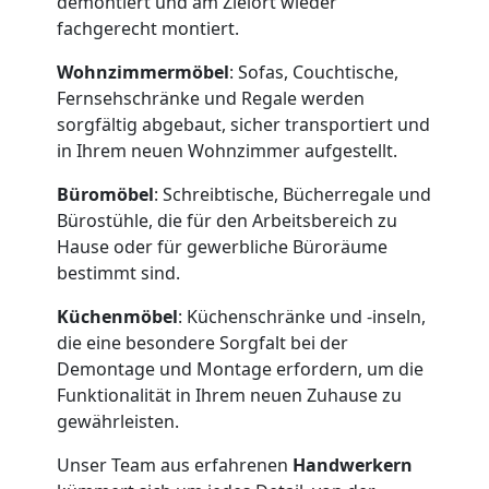
demontiert und am Zielort wieder
fachgerecht montiert.
Wohnzimmermöbel
: Sofas, Couchtische,
Umzugshelfer
Fernsehschränke und Regale werden
sorgfältig abgebaut, sicher transportiert und
Wiener
in Ihrem neuen Wohnzimmer aufgestellt.
Büromöbel
: Schreibtische, Bücherregale und
Neustadt
Bürostühle, die für den Arbeitsbereich zu
Hause oder für gewerbliche Büroräume
bestimmt sind.
Möbeltaxi
Küchenmöbel
: Küchenschränke und -inseln,
Wiener
die eine besondere Sorgfalt bei der
Demontage und Montage erfordern, um die
Funktionalität in Ihrem neuen Zuhause zu
Neustadt
gewährleisten.
Unser Team aus erfahrenen
Handwerkern