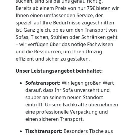
Neustadt
suchen, sind Sie bei uns genau richtig.
Bereits ab einem Preis von nur 75€ bieten wir
Ihnen einen umfassenden Service, der
Fernumzug
speziell auf Ihre Bedürfnisse zugeschnitten
ist. Ganz gleich, ob es um den Transport von
Wiener
Sofas, Tischen, Stühlen oder Schränken geht
– wir verfügen über das nötige Fachwissen
und die Ressourcen, um Ihren Umzug
Neustadt
effizient und sicher zu gestalten.
Unser Leistungsangebot beinhaltet:
Firmenumzug
Sofatransport:
Wir legen großen Wert
Wiener
darauf, dass Ihr Sofa unversehrt und
sauber an seinem neuen Standort
eintrifft. Unsere Fachkräfte übernehmen
Neustadt
eine professionelle Verpackung und
einen sicheren Transport.
Büroumzug
Tischtransport:
Besonders Tische aus