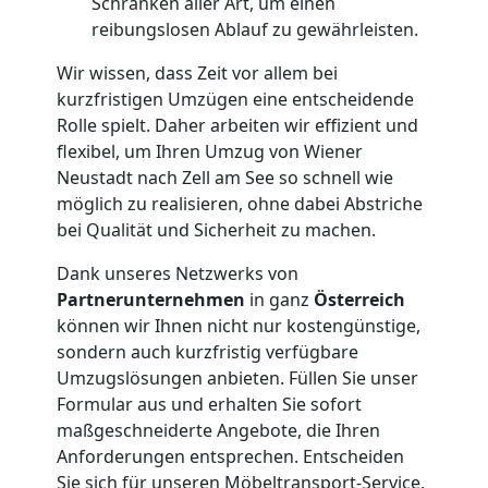
Neustadt
Schränken aller Art, um einen
reibungslosen Ablauf zu gewährleisten.
Kleiner
Wir wissen, dass Zeit vor allem bei
kurzfristigen Umzügen eine entscheidende
Umzug
Rolle spielt. Daher arbeiten wir effizient und
flexibel, um Ihren Umzug von Wiener
Neustadt nach Zell am See so schnell wie
Wiener
möglich zu realisieren, ohne dabei Abstriche
bei Qualität und Sicherheit zu machen.
Neustadt
Dank unseres Netzwerks von
Partnerunternehmen
in ganz
Österreich
Küchenumzug
können wir Ihnen nicht nur kostengünstige,
sondern auch kurzfristig verfügbare
Wiener
Umzugslösungen anbieten. Füllen Sie unser
Formular aus und erhalten Sie sofort
maßgeschneiderte Angebote, die Ihren
Neustadt
Anforderungen entsprechen. Entscheiden
Sie sich für unseren Möbeltransport-Service,