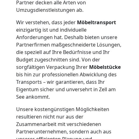
+
Partner decken alle Arten von
Umzugsdienstleistungen ab.
LKW
Wir verstehen, dass jeder
Möbeltransport
einzigartig ist und individuelle
Anforderungen hat. Deshalb bieten unsere
Möbellift
Partnerfirmen maßgeschneiderte Lösungen,
die speziell auf Ihre Bedürfnisse und Ihr
Wiener
Budget zugeschnitten sind. Von der
sorgfältigen Verpackung Ihrer
Möbelstücke
Neustadt
bis hin zur professionellen Abwicklung des
Transports – wir garantieren, dass Ihr
Eigentum sicher und unversehrt in Zell am
Übersiedlung
See ankommt.
Unsere kostengünstigen Möglichkeiten
Wiener
resultieren nicht nur aus der
Zusammenarbeit mit verschiedenen
Neustadt
Partnerunternehmen, sondern auch aus
unserer effizienten Planung und