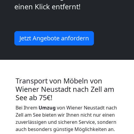
einen Klick entfernt!
Umzug
2
Jetzt Angebote anfordern
Mann
+
Transport von Möbeln von
LKW
Wiener Neustadt nach Zell am
See ab 75€!
Wiener
Bei Ihrem
Umzug
von Wiener Neustadt nach
Neustadt
Zell am See bieten wir Ihnen nicht nur einen
zuverlässigen und sicheren Service, sondern
auch besonders günstige Möglichkeiten an.