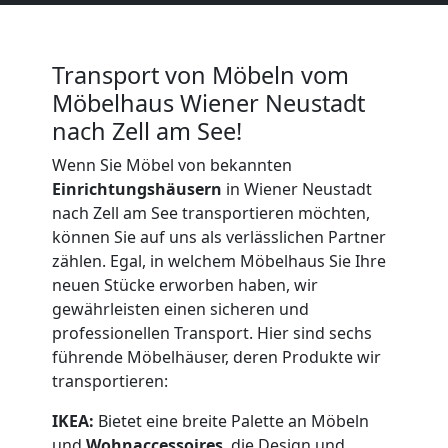
Wiener
Transport von Möbeln vom
Neustadt
Möbelhaus Wiener Neustadt
nach Zell am See!
Qualitäts-
Wenn Sie Möbel von bekannten
Einrichtungshäusern
in Wiener Neustadt
Umzüge
nach Zell am See transportieren möchten,
können Sie auf uns als verlässlichen Partner
Wiener
zählen. Egal, in welchem Möbelhaus Sie Ihre
neuen Stücke erworben haben, wir
Neustadt
gewährleisten einen sicheren und
professionellen Transport. Hier sind sechs
führende Möbelhäuser, deren Produkte wir
Vereinsumzug
transportieren:
IKEA:
Bietet eine breite Palette an Möbeln
Wiener
und
Wohnaccessoires
, die Design und