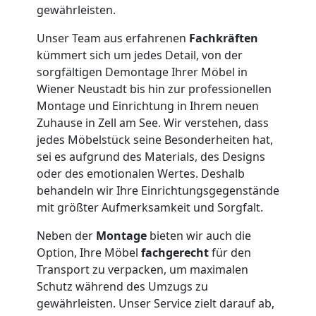
Kleintransport
gewährleisten.
Unser Team aus erfahrenen
Fachkräften
Wiener
kümmert sich um jedes Detail, von der
sorgfältigen Demontage Ihrer Möbel in
Neustadt
Wiener Neustadt bis hin zur professionellen
Montage und Einrichtung in Ihrem neuen
Zuhause in Zell am See. Wir verstehen, dass
Möbelmontage
jedes Möbelstück seine Besonderheiten hat,
sei es aufgrund des Materials, des Designs
Wiener
oder des emotionalen Wertes. Deshalb
behandeln wir Ihre Einrichtungsgegenstände
mit größter Aufmerksamkeit und Sorgfalt.
Neustadt
Neben der
Montage
bieten wir auch die
Option, Ihre Möbel
fachgerecht
für den
Möbeltransport
Transport zu verpacken, um maximalen
Schutz während des Umzugs zu
Wiener
gewährleisten. Unser Service zielt darauf ab,