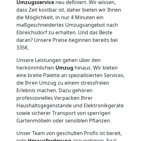
Umzugsservice
neu definiert. Wir wissen,
Tragehilfe
dass Zeit kostbar ist, daher bieten wir Ihnen
die Möglichkeit, in nur 4 Minuten ein
Wiener
maßgeschneidertes Umzugsangebot nach
Ebreichsdorf zu erhalten. Und das Beste
Neustadt
daran? Unsere Preise beginnen bereits bei
335€.
Kleiner
Unsere Leistungen gehen über den
herkömmlichen
Umzug
hinaus. Wir bieten
eine breite Palette an spezialisierten Services,
Umzug
die Ihren Umzug zu einem stressfreien
Erlebnis machen. Dazu gehören
Wiener
professionelles Verpacken Ihrer
Haushaltsgegenstände und Elektronikgeräte
Neustadt
sowie sicherer Transport von sperrigen
Gartenmöbeln oder sensiblen Pflanzen.
Küchenumzug
Unser Team von geschulten Profis ist bereit,
jede
Herausforderung
anzunehmen. Egal,