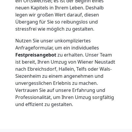
ein Ortswechsel; es ist der Beginn eines
Wiener
neuen Kapitels in Ihrem Leben. Deshalb
legen wir großen Wert darauf, diesen
Neustadt
Übergang für Sie so reibungslos und
stressfrei wie möglich zu gestalten.
Kunsttransport
Nutzen Sie unser unkompliziertes
Anfrageformular, um ein individuelles
Wiener
Festpreisangebot
zu erhalten. Unser Team
ist bereit, Ihren Umzug von Wiener Neustadt
nach Ebreichsdorf, Hallein, Telfs oder Wals-
Neustadt
Siezenheim zu einem angenehmen und
unvergesslichen Erlebnis zu machen.
Vertrauen Sie auf unsere Erfahrung und
Umzug
Professionalität, um Ihren Umzug sorgfältig
und effizient zu gestalten.
Wiener
Neustadt