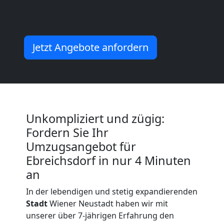
Neustadt
Jetzt Angebote anfordern
Büroumzug
Wiener
Neustadt
Unkompliziert und zügig:
Fordern Sie Ihr
Expressumzug
Umzugsangebot für
Ebreichsdorf in nur 4 Minuten
Wiener
an
In der lebendigen und stetig expandierenden
Neustadt
Stadt
Wiener Neustadt haben wir mit
unserer über 7-jährigen Erfahrung den