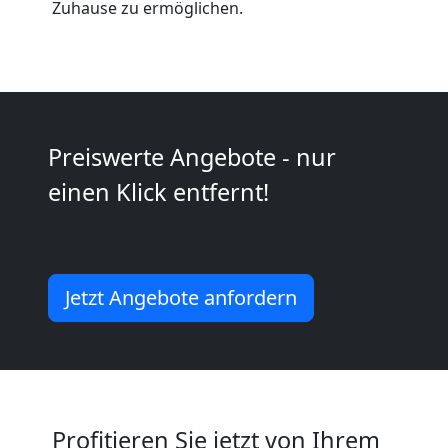
Zuhause zu ermöglichen.
Wiener
Neustadt
Kleintransport
Preiswerte Angebote - nur
einen Klick entfernt!
Wiener
Neustadt
Jetzt Angebote anfordern
Möbelmontage
Wiener
Neustadt
Profitieren Sie jetzt von Ihrem