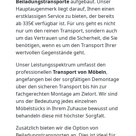
Beiladungstransporte
aufgebaut. Unser
Hauptaugenmerk liegt darauf, Ihnen einen
Wiener
erstklassigen Service zu bieten, der bereits
ab 335€ verfügbar ist. Für uns geht es nicht
Neustadt
nur um den reinen Transport, sondern auch
um das Vertrauen und die Sicherheit, die Sie
benötigen, wenn es um den Transport Ihrer
Klaviertransport
wertvollen Gegenstände geht.
Unser Leistungsspektrum umfasst den
Wiener
professionellen
Transport von Möbeln
,
angefangen bei der sorgfältigen Demontage
Neustadt
über den sicheren Transport bis hin zur
fachgerechten Montage am Zielort. Wir sind
uns der Bedeutung jedes einzelnen
Privatumzug
Möbelstücks in Ihrem Zuhause bewusst und
behandeln diese mit höchster Sorgfalt.
Wiener
Zusätzlich bieten wir die Option von
Beiladungstransporten an. Dies ist ideal für