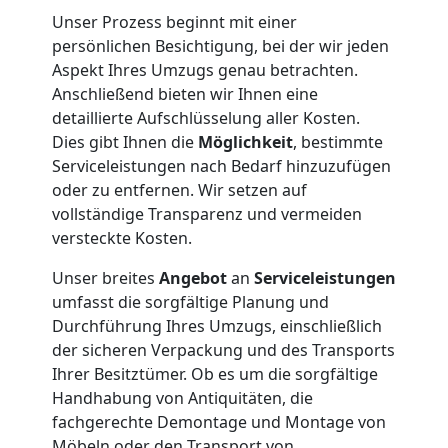
Unser Prozess beginnt mit einer
International
persönlichen Besichtigung, bei der wir jeden
Aspekt Ihres Umzugs genau betrachten.
Anschließend bieten wir Ihnen eine
Beiladung
detaillierte Aufschlüsselung aller Kosten.
Dies gibt Ihnen die
Möglichkeit
, bestimmte
National
Serviceleistungen nach Bedarf hinzuzufügen
oder zu entfernen. Wir setzen auf
vollständige Transparenz und vermeiden
Beiladung
versteckte Kosten.
Unser breites
Angebot
an
Serviceleistungen
International
umfasst die sorgfältige Planung und
Durchführung Ihres Umzugs, einschließlich
der sicheren Verpackung und des Transports
Internationaler
Ihrer Besitztümer. Ob es um die sorgfältige
Handhabung von Antiquitäten, die
Umzug
fachgerechte Demontage und Montage von
Möbeln oder den Transport von