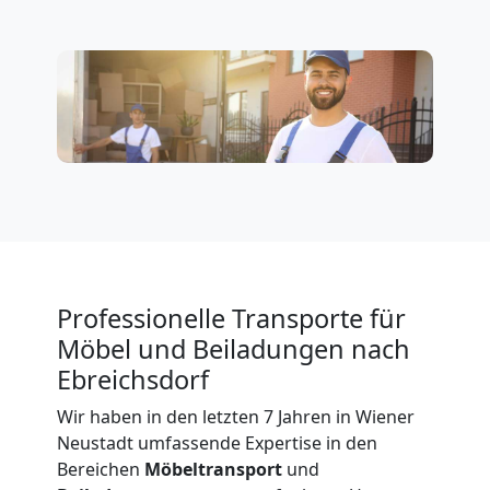
3
Mann
+
LKW
Möbellift
Professionelle Transporte für
Wiener
Möbel und Beiladungen nach
Ebreichsdorf
Neustadt
Wir haben in den letzten 7 Jahren in Wiener
Neustadt umfassende Expertise in den
Bereichen
Möbeltransport
und
Übersiedlung