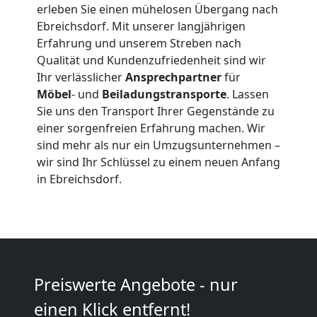
erleben Sie einen mühelosen Übergang nach
in
Ebreichsdorf. Mit unserer langjährigen
Erfahrung und unserem Streben nach
Wiener
Qualität und Kundenzufriedenheit sind wir
Ihr verlässlicher
Ansprechpartner
für
Neustadt
Möbel
- und
Beiladungstransporte
. Lassen
Sie uns den Transport Ihrer Gegenstände zu
einer sorgenfreien Erfahrung machen. Wir
Fernumzug
sind mehr als nur ein Umzugsunternehmen –
wir sind Ihr Schlüssel zu einem neuen Anfang
Wiener
in Ebreichsdorf.
Neustadt
Firmenumzug
Preiswerte Angebote - nur
Wiener
einen Klick entfernt!