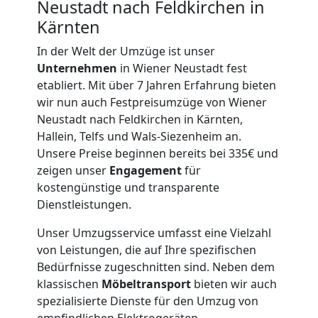
Neustadt nach Feldkirchen in
Neustadt
Kärnten
In der Welt der Umzüge ist unser
Möbeltransport
Unternehmen
in Wiener Neustadt fest
etabliert. Mit über 7 Jahren Erfahrung bieten
wir nun auch Festpreisumzüge von Wiener
Wiener
Neustadt nach Feldkirchen in Kärnten,
Hallein, Telfs und Wals-Siezenheim an.
Neustadt
Unsere Preise beginnen bereits bei 335€ und
zeigen unser
Engagement
für
kostengünstige und transparente
Beiladung
Dienstleistungen.
Wiener
Unser Umzugsservice umfasst eine Vielzahl
von Leistungen, die auf Ihre spezifischen
Bedürfnisse zugeschnitten sind. Neben dem
Neustadt
klassischen
Möbeltransport
bieten wir auch
spezialisierte Dienste für den Umzug von
empfindlichen Elektrogeräten,