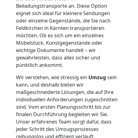
Wiener
Beiladungstransporte an. Diese Option
eignet sich ideal für kleinere Sendungen
Neustadt
oder einzelne Gegenstände, die Sie nach
Feldkirchen in Kärnten transportieren
möchten. Ob es sich um ein einzelnes
Tresortransport
Möbelstück, Kunstgegenstände oder
wichtige Dokumente handelt – wir
in
gewährleisten, dass alles sicher und
pünktlich ankommt.
Wiener
Wir verstehen, wie stressig ein
Umzug
sein
kann, und deshalb bieten wir
Neustadt
maßgeschneiderte Lösungen, die auf Ihre
individuellen Anforderungen zugeschnitten
sind. Vom ersten Planungsschritt bis zur
Umzug
finalen Durchführung begleiten wir Sie.
Unser erfahrenes Team sorgt dafür, dass
für
jeder Schritt des Umzugsprozesses
reibungslos und effizient verläuft.