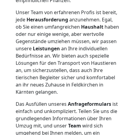
empfindlichen Pflanzen.
Küchenumzug
Unser Team von erfahrenen Profis ist bereit,
jede
Herausforderung
anzunehmen. Egal,
Wiener
ob Sie einen umfangreichen
Haushalt
haben
oder nur einige wenige, aber wertvolle
Neustadt
Gegenstände umziehen müssen, wir passen
unsere
Leistungen
an Ihre individuellen
Bedürfnisse an. Wir bieten auch spezielle
Umzug
Lösungen für den Transport von Haustieren
an, um sicherzustellen, dass auch Ihre
und
tierischen Begleiter sicher und komfortabel
an ihr neues Zuhause in Feldkirchen in
Lagerung
Kärnten gelangen.
Das Ausfüllen unseres
Anfrageformulars
ist
Wiener
einfach und unkompliziert. Teilen Sie uns die
grundlegenden Informationen über Ihren
Neustadt
Umzug mit, und unser
Team
wird sich
umgehend bei Ihnen melden, um ein