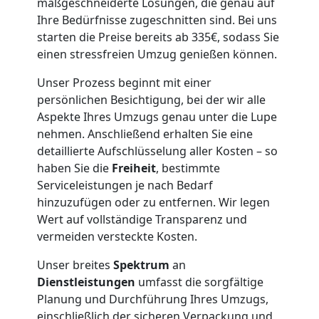
maßgeschneiderte Lösungen, die genau auf
Ihre Bedürfnisse zugeschnitten sind. Bei uns
Möbeltransport
starten die Preise bereits ab 335€, sodass Sie
einen stressfreien Umzug genießen können.
International
Unser Prozess beginnt mit einer
persönlichen Besichtigung, bei der wir alle
Beiladung
Aspekte Ihres Umzugs genau unter die Lupe
nehmen. Anschließend erhalten Sie eine
National
detaillierte Aufschlüsselung aller Kosten – so
haben Sie die
Freiheit
, bestimmte
Serviceleistungen je nach Bedarf
Beiladung
hinzuzufügen oder zu entfernen. Wir legen
Wert auf vollständige Transparenz und
International
vermeiden versteckte Kosten.
Unser breites
Spektrum
an
Dienstleistungen
umfasst die sorgfältige
Internationaler
Planung und Durchführung Ihres Umzugs,
einschließlich der sicheren Verpackung und