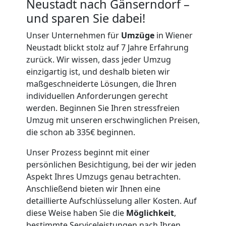
Neustadt nach Gänserndorf –
und sparen Sie dabei!
Vereinsumzug
Unser Unternehmen für
Umzüge
in Wiener
Neustadt blickt stolz auf 7 Jahre Erfahrung
Wiener
zurück. Wir wissen, dass jeder Umzug
einzigartig ist, und deshalb bieten wir
Neustadt
maßgeschneiderte Lösungen, die Ihren
individuellen Anforderungen gerecht
werden. Beginnen Sie Ihren stressfreien
Anfrage
Umzug mit unseren erschwinglichen Preisen,
die schon ab 335€ beginnen.
Möbeltransport
Unser Prozess beginnt mit einer
persönlichen Besichtigung, bei der wir jeden
Aspekt Ihres Umzugs genau betrachten.
National
Anschließend bieten wir Ihnen eine
detaillierte Aufschlüsselung aller Kosten. Auf
diese Weise haben Sie die
Möglichkeit
,
Möbeltransport
bestimmte Serviceleistungen nach Ihren