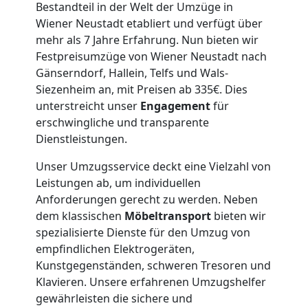
Bestandteil in der Welt der Umzüge in
Wiener Neustadt etabliert und verfügt über
Möbeltransport
mehr als 7 Jahre Erfahrung. Nun bieten wir
Festpreisumzüge von Wiener Neustadt nach
Wiener
Gänserndorf, Hallein, Telfs und Wals-
Siezenheim an, mit Preisen ab 335€. Dies
Neustadt
unterstreicht unser
Engagement
für
erschwingliche und transparente
Dienstleistungen.
Beiladung
Unser Umzugsservice deckt eine Vielzahl von
Leistungen ab, um individuellen
Wiener
Anforderungen gerecht zu werden. Neben
dem klassischen
Möbeltransport
bieten wir
Neustadt
spezialisierte Dienste für den Umzug von
empfindlichen Elektrogeräten,
Kunstgegenständen, schweren Tresoren und
Mini
Klavieren. Unsere erfahrenen Umzugshelfer
gewährleisten die sichere und