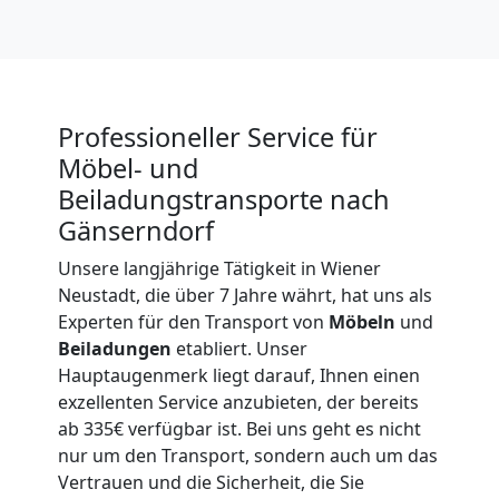
3
Mann
Professioneller Service für
+
Möbel- und
Beiladungstransporte nach
LKW
Gänserndorf
Unsere langjährige Tätigkeit in Wiener
Möbellift
Neustadt, die über 7 Jahre währt, hat uns als
Experten für den Transport von
Möbeln
und
Wiener
Beiladungen
etabliert. Unser
Hauptaugenmerk liegt darauf, Ihnen einen
Neustadt
exzellenten Service anzubieten, der bereits
ab 335€ verfügbar ist. Bei uns geht es nicht
nur um den Transport, sondern auch um das
Übersiedlung
Vertrauen und die Sicherheit, die Sie