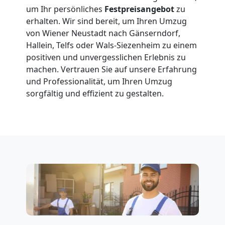
Wiener
um Ihr persönliches
Festpreisangebot
zu
erhalten. Wir sind bereit, um Ihren Umzug
Neustadt
von Wiener Neustadt nach Gänserndorf,
Hallein, Telfs oder Wals-Siezenheim zu einem
positiven und unvergesslichen Erlebnis zu
Kunsttransport
machen. Vertrauen Sie auf unsere Erfahrung
und Professionalität, um Ihren Umzug
Wiener
sorgfältig und effizient zu gestalten.
Neustadt
Umzug
Wiener
Neustadt