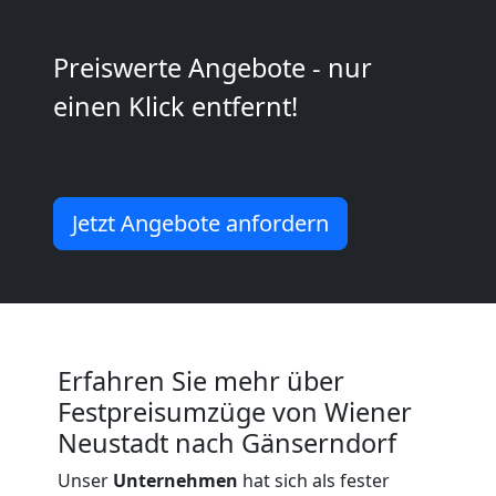
Wiener
Preiswerte Angebote - nur
Neustadt
einen Klick entfernt!
Kleintransport
Wiener
Jetzt Angebote anfordern
Neustadt
Möbelmontage
Erfahren Sie mehr über
Wiener
Festpreisumzüge von Wiener
Neustadt nach Gänserndorf
Neustadt
Unser
Unternehmen
hat sich als fester