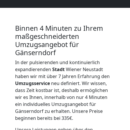
Neustadt
Binnen 4 Minuten zu Ihrem
Büroumzug
maßgeschneiderten
Umzugsangebot für
Wiener
Gänserndorf
Neustadt
In der pulsierenden und kontinuierlich
expandierenden
Stadt
Wiener Neustadt
haben wir mit über 7 Jahren Erfahrung den
Expressumzug
Umzugsservice
neu definiert. Wir wissen,
dass Zeit kostbar ist, deshalb ermöglichen
Wiener
wir es Ihnen, innerhalb von nur 4 Minuten
ein individuelles Umzugsangebot für
Neustadt
Gänserndorf zu erhalten. Unsere Preise
beginnen bereits bei 335€.
Unsere Leistungen gehen über den