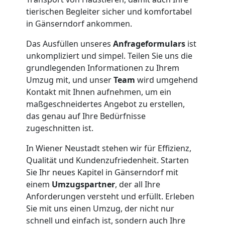
Wiener
tierischen Begleiter sicher und komfortabel
in Gänserndorf ankommen.
Neustadt
Das Ausfüllen unseres
Anfrageformulars
ist
unkompliziert und simpel. Teilen Sie uns die
grundlegenden Informationen zu Ihrem
Umzug
Umzug mit, und unser
Team
wird umgehend
Kontakt mit Ihnen aufnehmen, um ein
und
maßgeschneidertes Angebot zu erstellen,
das genau auf Ihre Bedürfnisse
Lagerung
zugeschnitten ist.
In Wiener Neustadt stehen wir für Effizienz,
Wiener
Qualität und Kundenzufriedenheit. Starten
Sie Ihr neues Kapitel in Gänserndorf mit
Neustadt
einem
Umzugspartner
, der all Ihre
Anforderungen versteht und erfüllt. Erleben
Sie mit uns einen Umzug, der nicht nur
Full-
schnell und einfach ist, sondern auch Ihre