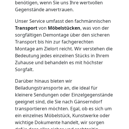
benötigen, wenn Sie uns Ihre wertvollen
Wiener
Gegenstände anvertrauen.
Unser Service umfasst den fachmännischen
Neustadt
Transport
von
Möbelstücken
, was von der
sorgfältigen Demontage über den sicheren
Transport bis hin zur fachgerechten
Klaviertransport
Montage am Zielort reicht. Wir verstehen die
Bedeutung jedes einzelnen Stücks in Ihrem
Wiener
Zuhause und behandeln es mit höchster
Sorgfalt.
Neustadt
Darüber hinaus bieten wir
Beiladungstransporte an, die ideal für
kleinere Sendungen oder Einzelgegenstände
Privatumzug
geeignet sind, die Sie nach Gänserndorf
transportieren möchten. Egal, ob es sich um
Wiener
ein einzelnes Möbelstück, Kunstwerke oder
wichtige Dokumente handelt, wir sorgen