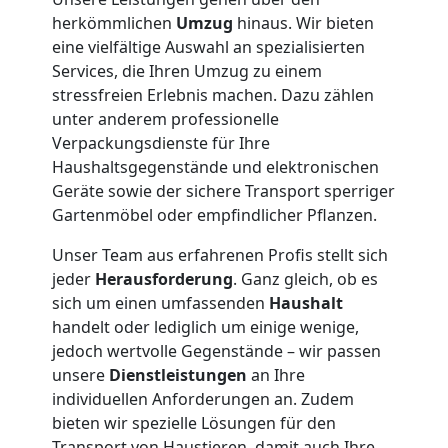
Tragehilfe
herkömmlichen
Umzug
hinaus. Wir bieten
eine vielfältige Auswahl an spezialisierten
Wiener
Services, die Ihren Umzug zu einem
stressfreien Erlebnis machen. Dazu zählen
Neustadt
unter anderem professionelle
Verpackungsdienste für Ihre
Haushaltsgegenstände und elektronischen
Kleiner
Geräte sowie der sichere Transport sperriger
Gartenmöbel oder empfindlicher Pflanzen.
Umzug
Unser Team aus erfahrenen Profis stellt sich
jeder
Herausforderung
. Ganz gleich, ob es
Wiener
sich um einen umfassenden
Haushalt
handelt oder lediglich um einige wenige,
Neustadt
jedoch wertvolle Gegenstände – wir passen
unsere
Dienstleistungen
an Ihre
individuellen Anforderungen an. Zudem
Küchenumzug
bieten wir spezielle Lösungen für den
Transport von Haustieren, damit auch Ihre