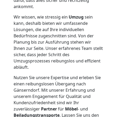
Neustadt
dafür, dass alles sicher und rechtzeitig
ankommt.
Tresortransport
Wir wissen, wie stressig ein
Umzug
sein
kann, deshalb bieten wir umfassende
Lösungen, die auf Ihre individuellen
in
Bedürfnisse zugeschnitten sind. Von der
Planung bis zur Ausführung stehen wir
Wiener
Ihnen zur Seite. Unser erfahrenes Team stellt
sicher, dass jeder Schritt des
Neustadt
Umzugsprozesses reibungslos und effizient
abläuft.
Umzug
Nutzen Sie unsere Expertise und erleben Sie
einen reibungslosen Übergang nach
Gänserndorf. Mit unserer Erfahrung und
für
unserem Engagement für Qualität und
Kundenzufriedenheit sind wir Ihr
Senioren
zuverlässiger
Partner
für
Möbel
- und
Beiladungstransporte
. Lassen Sie uns den