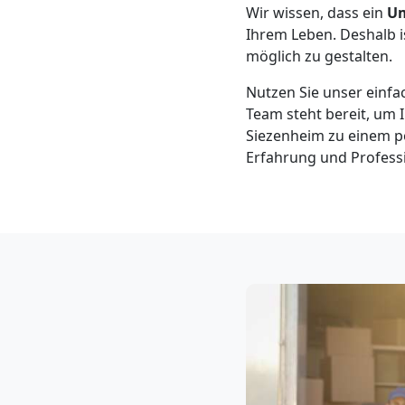
Wir wissen, dass ein
U
Neustadt
Ihrem Leben. Deshalb i
möglich zu gestalten.
3
Nutzen Sie unser einfa
Mann
Team steht bereit, um 
Siezenheim zu einem po
Erfahrung und Professi
+
LKW
Möbellift
Wiener
Neustadt