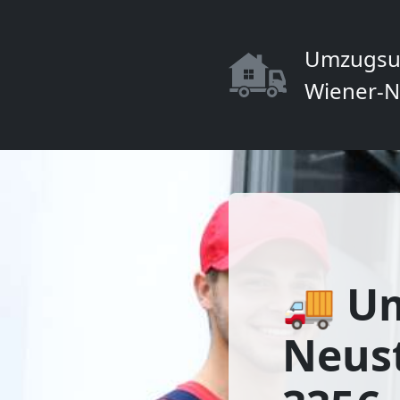
Umzugsu
Wiener-N
🚚 U
Neust