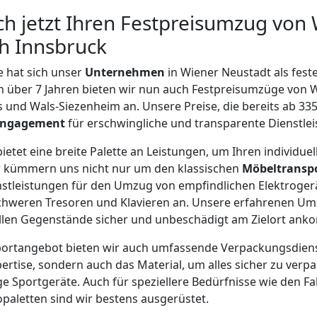
ich jetzt Ihren Festpreisumzug von
h Innsbruck
 hat sich unser
Unternehmen
in Wiener Neustadt als fester
n über 7 Jahren bieten wir nun auch Festpreisumzüge von 
fs und Wals-Siezenheim an. Unsere Preise, die bereits ab 33
Engagement
für erschwingliche und transparente Dienstle
etet eine breite Palette an Leistungen, um Ihren individu
r kümmern uns nicht nur um den klassischen
Möbeltransp
enstleistungen für den Umzug von empfindlichen Elektroger
hweren Tresoren und Klavieren an. Unsere erfahrenen Um
vollen Gegenstände sicher und unbeschädigt am Zielort an
rtangebot bieten wir auch umfassende Verpackungsdienst
ertise, sondern auch das Material, um alles sicher zu verpa
e Sportgeräte. Auch für speziellere Bedürfnisse wie den F
paletten sind wir bestens ausgerüstet.