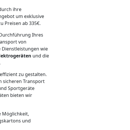
durch ihre
ngebot um exklusive
u Preisen ab 335€.
 Durchführung Ihres
ransport von
 Dienstleistungen wie
lektrogeräten
und die
.
fizient zu gestalten.
 sicheren Transport
 und Sportgeräte
ten bieten wir
e Möglichkeit,
ugskartons und