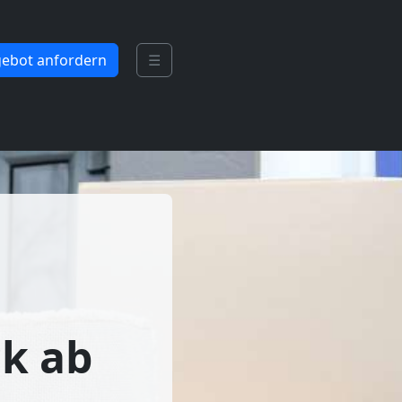
ebot anfordern
☰
k ab