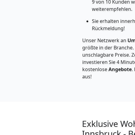
Möbeltaxi
9 von 10 Kunden w
weiterempfehlen.
Wiener
Sie erhalten inner
Rückmeldung!
Neustadt
Unser Netzwerk an
Um
größte in der Branche.
unschlagbare Preise. Zö
Kleintransport
investieren Sie 4 Minut
kostenlose
Angebote
.
Wiener
aus!
Neustadt
Möbelmontage
Exklusive Wo
Wiener
Innsbruck - 