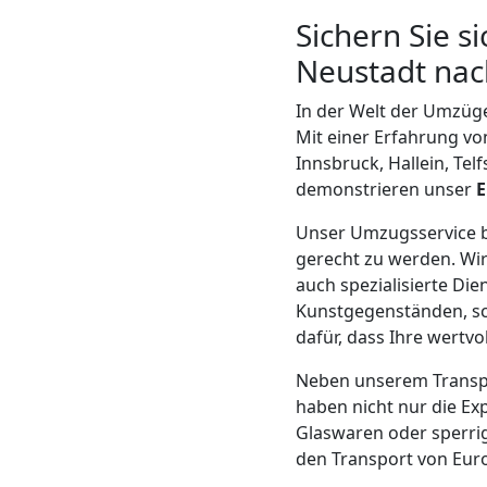
LKW
Sichern Sie s
Wiener
Neustadt nac
In der Welt der Umzüge
Neustadt
Mit einer Erfahrung vo
Innsbruck, Hallein, Tel
demonstrieren unser
Kunsttransport
Unser Umzugsservice bi
Wiener
gerecht zu werden. Wi
auch spezialisierte Di
Neustadt
Kunstgegenständen, sc
dafür, dass Ihre wert
Neben unserem Transpo
Umzug
haben nicht nur die Exp
Glaswaren oder sperrig
Wiener
den Transport von Euro