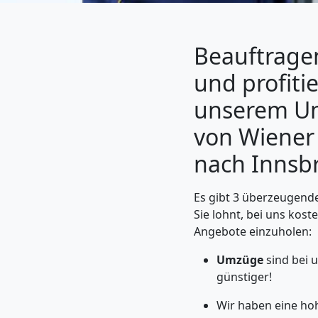
Beauftragen
und profiti
unserem Um
von Wiener
nach Innsb
Umzugshelfer
Es gibt 3 überzeugend
Sie lohnt, bei uns kos
Angebote einzuholen:
Wiener
Umzüge
sind bei 
Neustadt
günstiger!
Wir haben eine ho