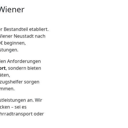
 Wiener
 Bestandteil etabliert.
Wiener Neustadt nach
5€ beginnen,
istungen.
ellen Anforderungen
ort
, sondern bieten
äten,
zugshelfer sorgen
kommen.
leistungen an. Wir
cken – sei es
ahrradtransport oder