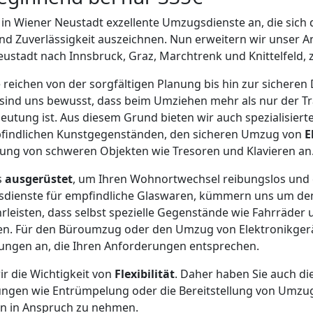
r in Wiener Neustadt exzellente Umzugsdienste an, die sich 
d Zuverlässigkeit auszeichnen. Nun erweitern wir unser A
stadt nach Innsbruck, Graz, Marchtrenk und Knittelfeld, z
reichen von der sorgfältigen Planung bis hin zur sicheren
sind uns bewusst, dass beim Umziehen mehr als nur der T
tung ist. Aus diesem Grund bieten wir auch spezialisierte
pfindlichen Kunstgegenständen, den sicheren Umzug von
E
ng von schweren Objekten wie Tresoren und Klavieren an
s
ausgerüstet
, um Ihren Wohnortwechsel reibungslos und ef
sdienste für empfindliche Glaswaren, kümmern uns um den
leisten, dass selbst spezielle Gegenstände wie Fahrräder
. Für den Büroumzug oder den Umzug von Elektronikgerä
ngen an, die Ihren Anforderungen entsprechen.
r die Wichtigkeit von
Flexibilität
. Daher haben Sie auch di
stungen wie Entrümpelung oder die Bereitstellung von Umz
n in Anspruch zu nehmen.