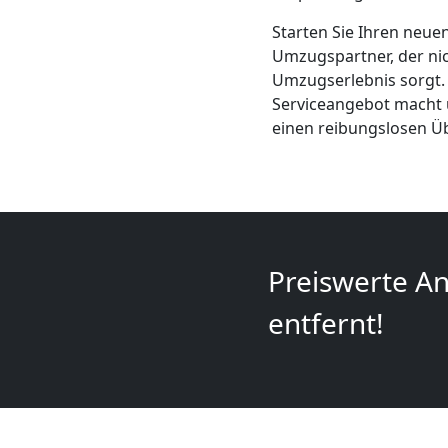
Mini
Starten Sie Ihren neue
Umzug
Umzugspartner, der nic
Umzugserlebnis sorgt.
Serviceangebot macht u
Wiener
einen reibungslosen Ü
Neustadt
Umzug
Preiswerte An
2
entfernt!
Mann
+