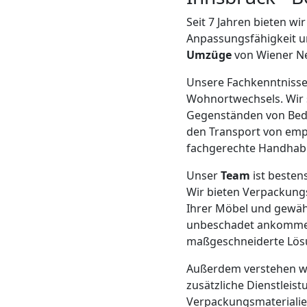
Neustadt
Seit 7 Jahren bieten wi
Anpassungsfähigkeit un
Umzüge
von Wiener Neu
Möbeltransport
Unsere Fachkenntnisse 
Wohnortwechsels. Wir 
Wiener
Gegenständen von Bedeu
den Transport von em
Neustadt
fachgerechte Handhabu
Unser
Team
ist besten
Beiladung
Wir bieten Verpackung
Ihrer Möbel und gewähr
Wiener
unbeschadet ankommen
maßgeschneiderte Lösu
Neustadt
Außerdem verstehen wi
zusätzliche Dienstlei
Verpackungsmaterialie