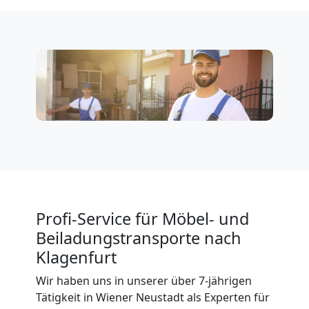
3
Mann
+
LKW
Möbellift
Wiener
Profi-Service für Möbel- und
Beiladungstransporte nach
Neustadt
Klagenfurt
Wir haben uns in unserer über 7-jährigen
Übersiedlung
Tätigkeit in Wiener Neustadt als Experten für