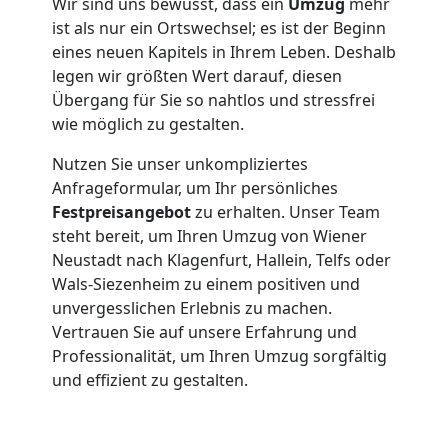
Wiener
Wir sind uns bewusst, dass ein
Umzug
mehr
ist als nur ein Ortswechsel; es ist der Beginn
eines neuen Kapitels in Ihrem Leben. Deshalb
Neustadt
legen wir größten Wert darauf, diesen
Übergang für Sie so nahtlos und stressfrei
Kunsttransport
wie möglich zu gestalten.
Nutzen Sie unser unkompliziertes
Wiener
Anfrageformular, um Ihr persönliches
Festpreisangebot
zu erhalten. Unser Team
Neustadt
steht bereit, um Ihren Umzug von Wiener
Neustadt nach Klagenfurt, Hallein, Telfs oder
Wals-Siezenheim zu einem positiven und
Umzug
unvergesslichen Erlebnis zu machen.
Vertrauen Sie auf unsere Erfahrung und
Wiener
Professionalität, um Ihren Umzug sorgfältig
und effizient zu gestalten.
Neustadt