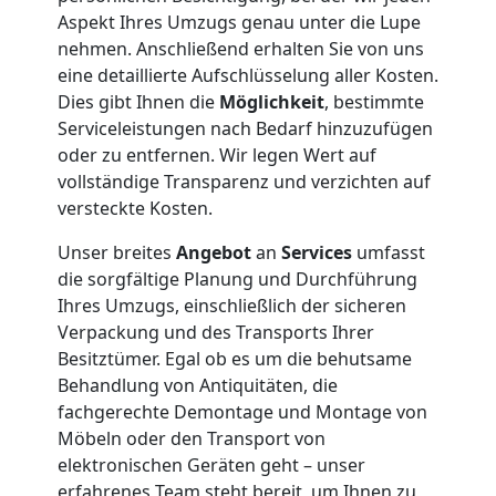
Aspekt Ihres Umzugs genau unter die Lupe
International
nehmen. Anschließend erhalten Sie von uns
eine detaillierte Aufschlüsselung aller Kosten.
Dies gibt Ihnen die
Möglichkeit
, bestimmte
Beiladung
Serviceleistungen nach Bedarf hinzuzufügen
oder zu entfernen. Wir legen Wert auf
National
vollständige Transparenz und verzichten auf
versteckte Kosten.
Beiladung
Unser breites
Angebot
an
Services
umfasst
die sorgfältige Planung und Durchführung
Ihres Umzugs, einschließlich der sicheren
International
Verpackung und des Transports Ihrer
Besitztümer. Egal ob es um die behutsame
Internationaler
Behandlung von Antiquitäten, die
fachgerechte Demontage und Montage von
Möbeln oder den Transport von
Umzug
elektronischen Geräten geht – unser
erfahrenes Team steht bereit, um Ihnen zu