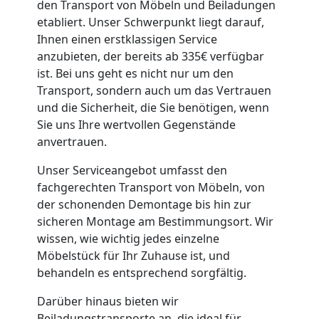
den Transport von Möbeln und Beiladungen
Wiener
etabliert. Unser Schwerpunkt liegt darauf,
Ihnen einen erstklassigen Service
anzubieten, der bereits ab 335€ verfügbar
Neustadt
ist. Bei uns geht es nicht nur um den
Transport, sondern auch um das Vertrauen
und die Sicherheit, die Sie benötigen, wenn
Klaviertransport
Sie uns Ihre wertvollen Gegenstände
anvertrauen.
Wiener
Unser Serviceangebot umfasst den
Neustadt
fachgerechten Transport von Möbeln, von
der schonenden Demontage bis hin zur
sicheren Montage am Bestimmungsort. Wir
Privatumzug
wissen, wie wichtig jedes einzelne
Möbelstück für Ihr Zuhause ist, und
behandeln es entsprechend sorgfältig.
Wiener
Darüber hinaus bieten wir
Beiladungstransporte an, die ideal für