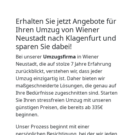
Vereinsumzug
Erhalten Sie jetzt Angebote für
Ihren Umzug von Wiener
Wiener
Neustadt nach Klagenfurt und
sparen Sie dabei!
Neustadt
Bei unserer
Umzugsfirma
in Wiener
Neustadt, die auf stolze 7 Jahre Erfahrung
Anfrage
zurückblickt, verstehen wir, dass jeder
Umzug einzigartig ist. Daher bieten wir
maßgeschneiderte Lösungen, die genau auf
Möbeltransport
Ihre Bedürfnisse zugeschnitten sind. Starten
Sie Ihren stressfreien Umzug mit unseren
National
günstigen Preisen, die bereits ab 335€
beginnen.
Unser Prozess beginnt mit einer
Möbeltransport
persönlichen Besichtigung, bei der wir jeden