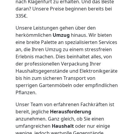
Tragehilfe
nach Klagenfurt zu erhalten. Und das Beste
daran? Unsere Preise beginnen bereits bei
335€.
Wiener
Unsere Leistungen gehen über den
Neustadt
herkömmlichen
Umzug
hinaus. Wir bieten
eine breite Palette an spezialisierten Services
an, die Ihren Umzug zu einem stressfreien
Kleiner
Erlebnis machen. Dies beinhaltet alles, von
der professionellen Verpackung Ihrer
Umzug
Haushaltsgegenstände und Elektronikgeräte
bis hin zum sicheren Transport von
sperrigen Gartenmöbeln oder empfindlichen
Wiener
Pflanzen.
Neustadt
Unser Team von erfahrenen Fachkräften ist
bereit, jegliche
Herausforderung
anzunehmen. Ganz gleich, ob Sie einen
Küchenumzug
umfangreichen
Haushalt
oder nur einige
wenige, jedoch wertvolle Gegenstände