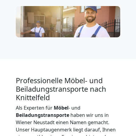
Mann
+
LKW
Möbellift
Professionelle Möbel- und
Wiener
Beiladungstransporte nach
Knittelfeld
Neustadt
Als Experten für
Möbel
- und
Beiladungstransporte
haben wir uns in
Übersiedlung
Wiener Neustadt einen Namen gemacht.
Unser Hauptaugenmerk liegt darauf, Ihnen