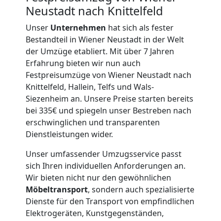
Möbeltransport
Neustadt nach Knittelfeld
Unser
Unternehmen
hat sich als fester
Wiener
Bestandteil in Wiener Neustadt in der Welt
der Umzüge etabliert. Mit über 7 Jahren
Neustadt
Erfahrung bieten wir nun auch
Festpreisumzüge von Wiener Neustadt nach
Knittelfeld, Hallein, Telfs und Wals-
Beiladung
Siezenheim an. Unsere Preise starten bereits
bei 335€ und spiegeln unser Bestreben nach
Wiener
erschwinglichen und transparenten
Dienstleistungen wider.
Neustadt
Unser umfassender Umzugsservice passt
sich Ihren individuellen Anforderungen an.
Wir bieten nicht nur den gewöhnlichen
Mini
Möbeltransport
, sondern auch spezialisierte
Dienste für den Transport von empfindlichen
Umzug
Elektrogeräten, Kunstgegenständen,