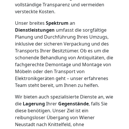
International
vollständige Transparenz und vermeiden
versteckte Kosten.
Beiladung
Unser breites
Spektrum
an
Dienstleistungen
umfasst die sorgfältige
National
Planung und Durchführung Ihres Umzugs,
inklusive der sicheren Verpackung und des
Transports Ihrer Besitztümer. Ob es um die
Beiladung
schonende Behandlung von Antiquitäten, die
fachgerechte Demontage und Montage von
International
Möbeln oder den Transport von
Elektronikgeräten geht – unser erfahrenes
Team steht bereit, um Ihnen zu helfen.
Internationaler
Wir bieten auch spezialisierte Dienste an, wie
die
Lagerung
Ihrer
Gegenstände
, falls Sie
Umzug
diese benötigen. Unser Ziel ist ein
reibungsloser Übergang von Wiener
Neustadt nach Knittelfeld, ohne