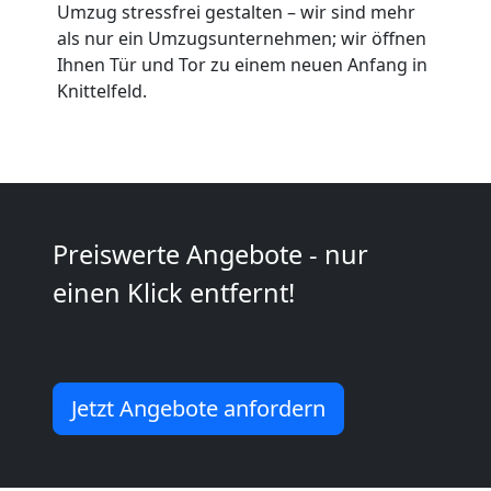
Umzug stressfrei gestalten – wir sind mehr
Wiener
als nur ein Umzugsunternehmen; wir öffnen
Ihnen Tür und Tor zu einem neuen Anfang in
Knittelfeld.
Neustadt
Fernumzug
Wiener
Preiswerte Angebote - nur
einen Klick entfernt!
Neustadt
Firmenumzug
Jetzt Angebote anfordern
Wiener