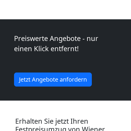
Neustadt
Kleintransport
Preiswerte Angebote - nur
Wiener
einen Klick entfernt!
Neustadt
Jetzt Angebote anfordern
Möbelmontage
Wiener
Neustadt
Erhalten Sie jetzt Ihren
Festpreisumzug von Wiener