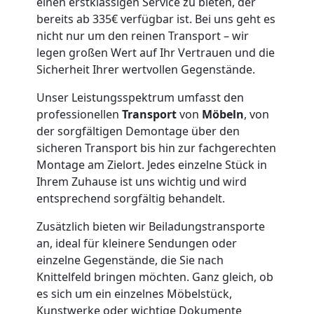
Wiener
einen erstklassigen Service zu bieten, der
bereits ab 335€ verfügbar ist. Bei uns geht es
nicht nur um den reinen Transport – wir
Neustadt
legen großen Wert auf Ihr Vertrauen und die
Sicherheit Ihrer wertvollen Gegenstände.
Klaviertransport
Unser Leistungsspektrum umfasst den
professionellen
Transport
von
Möbeln
, von
Wiener
der sorgfältigen Demontage über den
sicheren Transport bis hin zur fachgerechten
Neustadt
Montage am Zielort. Jedes einzelne Stück in
Ihrem Zuhause ist uns wichtig und wird
entsprechend sorgfältig behandelt.
Privatumzug
Zusätzlich bieten wir Beiladungstransporte
an, ideal für kleinere Sendungen oder
Wiener
einzelne Gegenstände, die Sie nach
Knittelfeld bringen möchten. Ganz gleich, ob
Neustadt
es sich um ein einzelnes Möbelstück,
Kunstwerke oder wichtige Dokumente