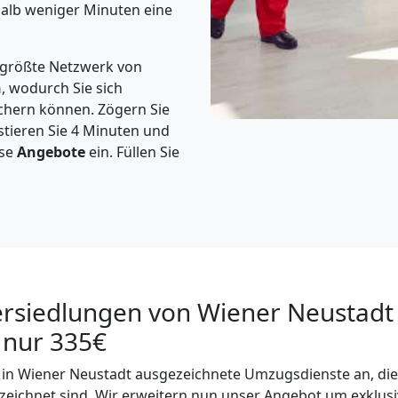
halb weniger Minuten eine
 größte Netzwerk von
n
, wodurch Sie sich
chern können. Zögern Sie
estieren Sie 4 Minuten und
ose
Angebote
ein. Füllen Sie
ersiedlungen von Wiener Neustadt
 nur 335€
r in Wiener Neustadt ausgezeichnete Umzugsdienste an, die 
zeichnet sind. Wir erweitern nun unser Angebot um exklus