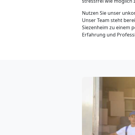
stressfrei wie möglich 
Neustadt
Nutzen Sie unser unkom
Unser Team steht berei
3
Siezenheim zu einem po
Erfahrung und Professi
Mann
+
LKW
Möbellift
Wiener
Neustadt