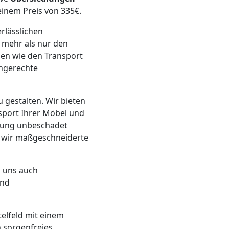
einem Preis von 335€.
rlässlichen
 mehr als nur den
gen wie den Transport
hgerechte
 gestalten. Wir bieten
sport Ihrer Möbel und
stung unbeschadet
 wir maßgeschneiderte
i uns auch
und
telfeld mit einem
n sorgenfreies