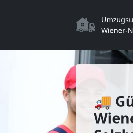
Umzugsu
Wiener-N
🚚 G
Wien