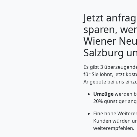
Jetzt anfra
sparen, wen
Wiener Neu
Salzburg u
Es gibt 3 überzeugend
für Sie lohnt, jetzt ko
Angebote bei uns einz
Umzugshelfer
Umzüge
werden be
Wiener
20% günstiger ang
Eine hohe Weitere
Neustadt
Kunden würden un
weiterempfehlen.