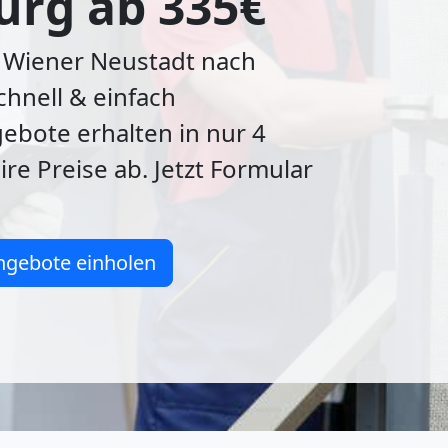
urg ab 335€
Wiener Neustadt nach
chnell & einfach
bote erhalten in nur 4
ire Preise ab. Jetzt Formular
ngebote einholen