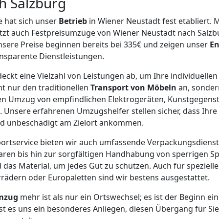
h Salzburg
 hat sich unser
Betrieb
in Wiener Neustadt fest etabliert. 
etzt auch Festpreisumzüge von Wiener Neustadt nach Salzbur
sere Preise beginnen bereits bei 335€ und zeigen unser
E
nsparente Dienstleistungen.
ckt eine Vielzahl von Leistungen ab, um Ihre individuelle
cht nur den traditionellen
Transport von Möbeln
an, sondern
den Umzug von empfindlichen Elektrogeräten, Kunstgegens
. Unsere erfahrenen Umzugshelfer stellen sicher, dass Ihre
nd unbeschädigt am Zielort ankommen.
rtservice bieten wir auch umfassende Verpackungsdienst
ren bis hin zur sorgfältigen Handhabung von sperrigen Sp
 das Material, um jedes Gut zu schützen. Auch für speziel
rädern oder Europaletten sind wir bestens ausgestattet.
mzug
mehr ist als nur ein Ortswechsel; es ist der Beginn ei
st es uns ein besonderes Anliegen, diesen Übergang für Si