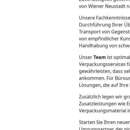
Neustadt
von Wiener Neustadt na
Unsere Fachkenntnisse 
Durchführung Ihrer Üb
Möbeltransport
Transport von Gegenstä
von empfindlicher Kun
Wiener
Handhabung von schwer
Unser
Team
ist optima
Neustadt
Verpackungsservices f
gewährleisten, dass s
Beiladung
ankommen. Für Büroum
Lösungen, die auf Ihre
Wiener
Zusätzlich legen wir g
Zusatzleistungen wie 
Neustadt
Verpackungsmaterial 
Starten Sie Ihren neue
Umzugspartner, der nic