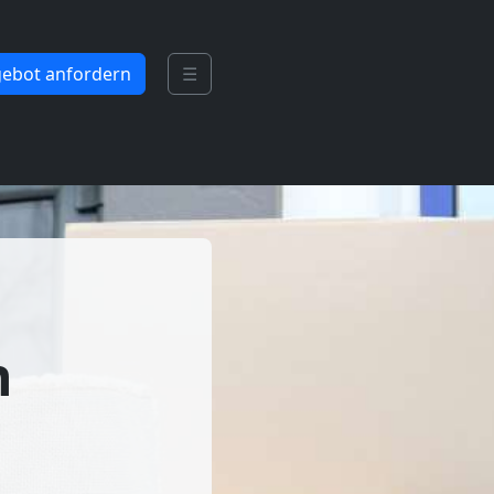
ebot anfordern
☰
n