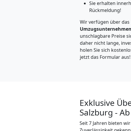
Möbeltaxi
Sie erhalten inner
Rückmeldung!
Wiener
Wir verfügen über das
Umzugsunternehme
Neustadt
unschlagbare Preise si
daher nicht lange, inv
holen Sie sich kostenl
Kleintransport
jetzt das Formular aus!
Wiener
Neustadt
Exklusive Üb
Möbelmontage
Salzburg - Ab
Wiener
Seit 7 Jahren bieten wi
Zuverlässigkeit gekenn