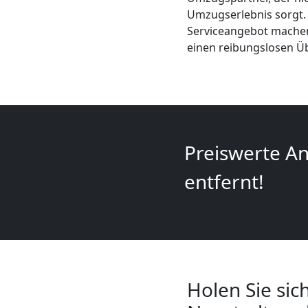
Mini
Umzugserlebnis sorgt.
Serviceangebot machen 
Umzug
einen reibungslosen Ü
Wiener
Neustadt
Preiswerte An
Umzug
entfernt!
2
Mann
+
Holen Sie sic