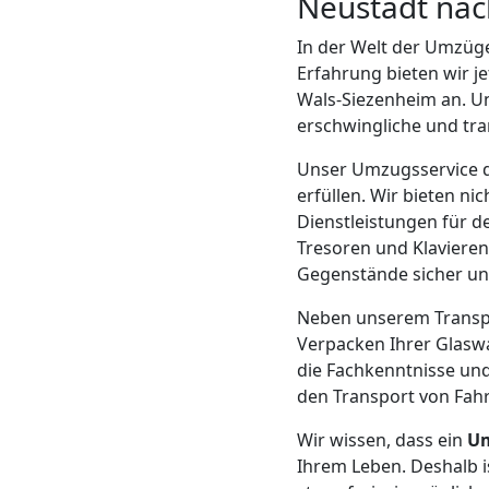
Neustadt nac
LKW
In der Welt der Umzüge
Wiener
Erfahrung bieten wir j
Wals-Siezenheim an. Un
Neustadt
erschwingliche und tra
Unser Umzugsservice de
Kunsttransport
erfüllen. Wir bieten ni
Dienstleistungen für 
Tresoren und Klavieren
Wiener
Gegenstände sicher u
Neustadt
Neben unserem Transpo
Verpacken Ihrer Glaswa
die Fachkenntnisse und
Umzug
den Transport von Fahr
Wir wissen, dass ein
U
Wiener
Ihrem Leben. Deshalb i