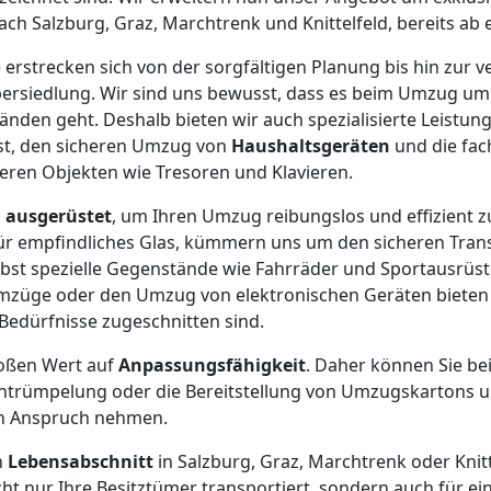
ch Salzburg, Graz, Marchtrenk und Knittelfeld, bereits ab 
erstrecken sich von der sorgfältigen Planung bis hin zur ve
ersiedlung. Wir sind uns bewusst, dass es beim Umzug um
nden geht. Deshalb bieten wir auch spezialisierte Leistun
st, den sicheren Umzug von
Haushaltsgeräten
und die fac
en Objekten wie Tresoren und Klavieren.
l
ausgerüstet
, um Ihren Umzug reibungslos und effizient zu
ür empfindliches Glas, kümmern uns um den sicheren Tran
elbst spezielle Gegenstände wie Fahrräder und Sportausrü
züge oder den Umzug von elektronischen Geräten bieten
 Bedürfnisse zugeschnitten sind.
roßen Wert auf
Anpassungsfähigkeit
. Daher können Sie be
Entrümpelung oder die Bereitstellung von Umzugskartons 
in Anspruch nehmen.
n
Lebensabschnitt
in Salzburg, Graz, Marchtrenk oder Knit
ht nur Ihre Besitztümer transportiert, sondern auch für ei