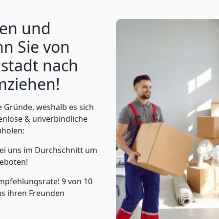
gen und
n Sie von
stadt nach
mziehen!
e Gründe, weshalb es sich
stenlose & unverbindliche
uholen:
i uns im Durchschnitt um
eboten!
mpfehlungsrate! 9 von 10
s ihren Freunden