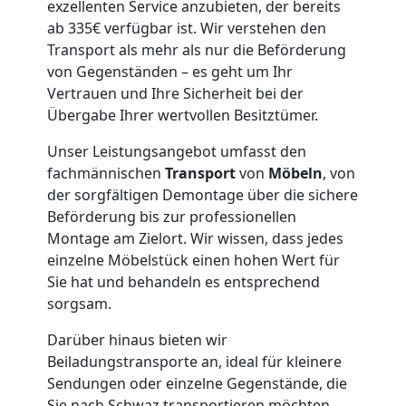
Übersiedlung
exzellenten Service anzubieten, der bereits
ab 335€ verfügbar ist. Wir verstehen den
Wiener
Transport als mehr als nur die Beförderung
von Gegenständen – es geht um Ihr
Neustadt
Vertrauen und Ihre Sicherheit bei der
Übergabe Ihrer wertvollen Besitztümer.
Klaviertransport
Unser Leistungsangebot umfasst den
fachmännischen
Transport
von
Möbeln
, von
der sorgfältigen Demontage über die sichere
Wiener
Beförderung bis zur professionellen
Montage am Zielort. Wir wissen, dass jedes
Neustadt
einzelne Möbelstück einen hohen Wert für
Sie hat und behandeln es entsprechend
sorgsam.
Privatumzug
Darüber hinaus bieten wir
Wiener
Beiladungstransporte an, ideal für kleinere
Sendungen oder einzelne Gegenstände, die
Sie nach Schwaz transportieren möchten.