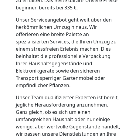
zu erhalten. Das Beste daran? Unsere Preise
Tragehilfe
beginnen bereits bei 335 €.
Unser Serviceangebot geht weit über den
Wiener
herkömmlichen Umzug hinaus. Wir
offerieren eine breite Palette an
Neustadt
spezialisierten Services, die Ihren Umzug zu
einem stressfreien Erlebnis machen. Dies
beinhaltet die professionelle Verpackung
Kleiner
Ihrer Haushaltsgegenstände und
Elektronikgeräte sowie den sicheren
Umzug
Transport sperriger Gartenmöbel oder
empfindlicher Pflanzen.
Wiener
Unser Team qualifizierter Experten ist bereit,
jegliche Herausforderung anzunehmen.
Neustadt
Ganz gleich, ob es sich um einen
umfangreichen Haushalt oder nur einige
wenige, aber wertvolle Gegenstände handelt,
Küchenumzug
wir passen unsere Dienstleistungen an Ihre