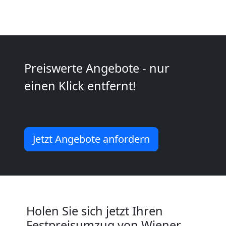
Wiener
Neustadt
Preiswerte Angebote - nur
Kleintransport
einen Klick entfernt!
Wiener
Neustadt
Jetzt Angebote anfordern
Möbelmontage
Wiener
Holen Sie sich jetzt Ihren
Neustadt
Festpreisumzug von Wiener