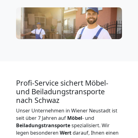
3
Mann
+
LKW
Möbellift
Profi-Service sichert Möbel-
und Beiladungstransporte
Wiener
nach Schwaz
Unser Unternehmen in Wiener Neustadt ist
Neustadt
seit über 7 Jahren auf
Möbel
- und
Beiladungstransporte
spezialisiert. Wir
legen besonderen
Wert
darauf, Ihnen einen