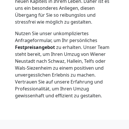
neuen Kapitels in Ihrem Leben. Daher ist es
Wiener
uns ein besonderes Anliegen, diesen
Übergang für Sie so reibungslos und
Neustadt
stressfrei wie möglich zu gestalten.
Nutzen Sie unser unkompliziertes
Kunsttransport
Anfrageformular, um Ihr persönliches
Festpreisangebot
zu erhalten. Unser Team
Wiener
steht bereit, um Ihren Umzug von Wiener
Neustadt nach Schwaz, Hallein, Telfs oder
Wals-Siezenheim zu einem positiven und
Neustadt
unvergesslichen Erlebnis zu machen.
Vertrauen Sie auf unsere Erfahrung und
Professionalität, um Ihren Umzug
Umzug
gewissenhaft und effizient zu gestalten.
Wiener
Neustadt